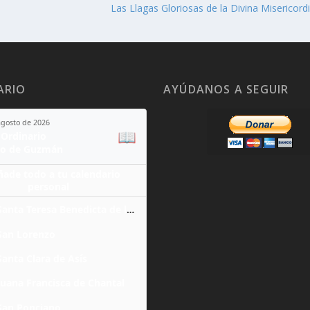
Las Llagas Gloriosas de la Divina Misericord
ARIO
AYÚDANOS A SEGUIR
agosto de 2026
📖
Ordinario
o de Guzmán
ñade todo a tu calendario
personal
Santa Teresa Benedicta de la Cruz
San Lorenzo
Santa Clara de Asís
Juana Francisca de Chantal
San Ponciano