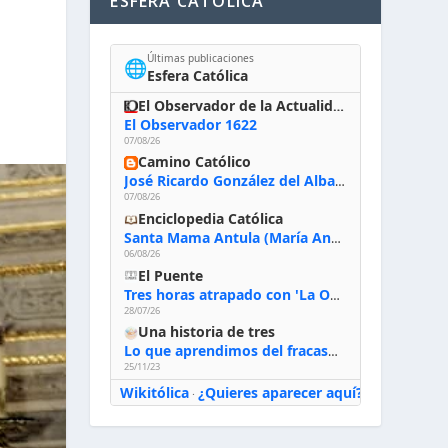
ESFERA CATÓLICA
Últimas publicaciones
🌐
Esfera Católica
El Observador de la Actualidad
El Observador 1622
07/08/26
Camino Católico
José Ricardo González del Alba, artista sacro: «Yo oro, hablo con Dios, le pido al Espíritu Santo su inspiración y siempre pinto rezando el rosario para que sea Él quien actúe a través de mis manos»
07/08/26
Enciclopedia Católica
Santa Mama Antula (María Antonia de Paz y Figueroa)
06/08/26
El Puente
Tres horas atrapado con 'La Odisea' de Nolan
28/07/26
Una historia de tres
Lo que aprendimos del fracaso al emprender
25/11/23
Wikitólica
¿Quieres aparecer aquí?
·