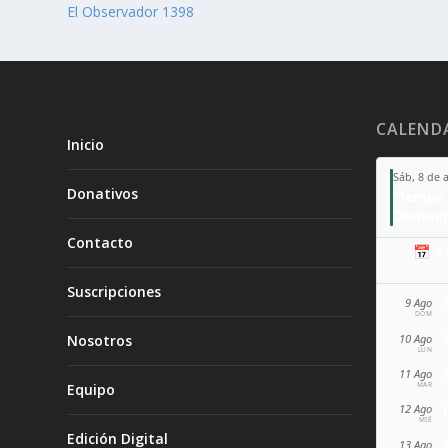
El Observador 1398
CALEND
Inicio
Sáb, 8 de 
Donativos
Tiempo 
Doming
Contacto
📅 A
Suscripciones
9 Ago
DOM
10 Ago
Nosotros
LUN
11 Ago
MAR
Equipo
12 Ago
MIÉ
Edición Digital
13 Ago