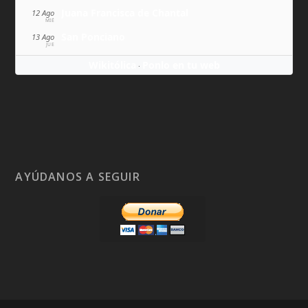
Juana Francisca de Chantal
12 Ago
MIÉ
San Ponciano
13 Ago
JUE
Wikitólica
Ponlo en tu web
·
AYÚDANOS A SEGUIR