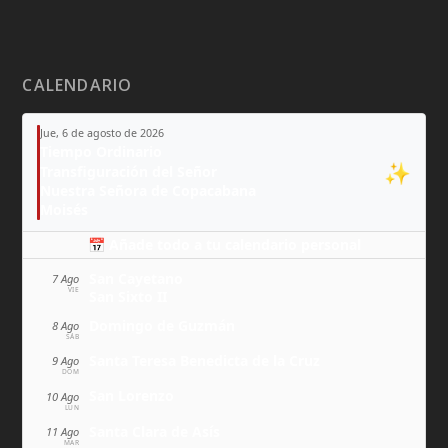
CALENDARIO
Jue, 6 de agosto de 2026
Tiempo Ordinario
✨
Transfiguración del Señor
Nuestra Señora de Copacabana
Moisés
📅 Añade todo a tu calendario personal
San Cayetano
7 Ago
VIE
San Sixto II
Domingo de Guzmán
8 Ago
SÁB
Santa Teresa Benedicta de la Cruz
9 Ago
DOM
San Lorenzo
10 Ago
LUN
Santa Clara de Asís
11 Ago
MAR