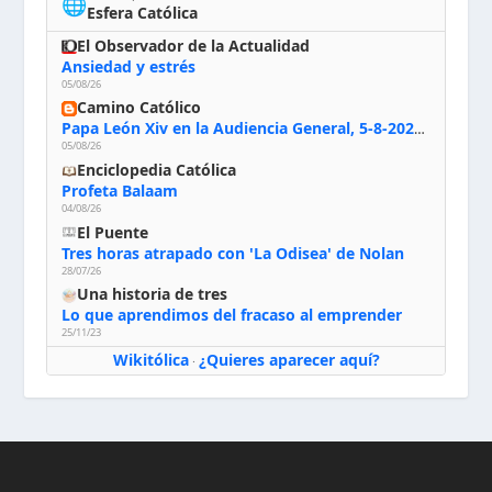
🌐
Esfera Católica
El Observador de la Actualidad
Ansiedad y estrés
05/08/26
Camino Católico
Papa León Xiv en la Audiencia General, 5-8-2026: «Dios en el primer puesto; la oración, nuestra primera obligación; la liturgia, la primera fuente de la vida divina que se nos comunica, la primera escuela de nuestra vida espiritual»
05/08/26
Enciclopedia Católica
Profeta Balaam
04/08/26
El Puente
Tres horas atrapado con 'La Odisea' de Nolan
28/07/26
Una historia de tres
Lo que aprendimos del fracaso al emprender
25/11/23
Wikitólica
¿Quieres aparecer aquí?
·