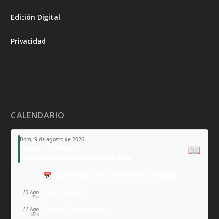
Edición Digital
Privacidad
CALENDARIO
Dom, 9 de agosto de 2026
📖
Tiempo Ordinario
Santa Teresa Benedicta de la Cruz
📅 Añade todo a tu calendario personal
San Lorenzo
10 Ago
LUN
Santa Clara de Asís
11 Ago
MAR