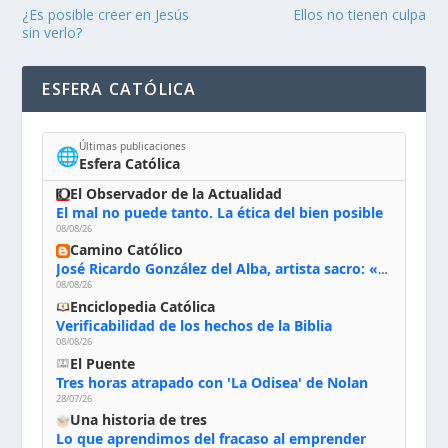
¿Es posible creer en Jesús
Ellos no tienen culpa
sin verlo?
ESFERA CATÓLICA
Últimas publicaciones
🌐
Esfera Católica
El Observador de la Actualidad
El mal no puede tanto. La ética del bien posible
08/08/26
Camino Católico
José Ricardo González del Alba, artista sacro: «Yo oro, hablo con Dios, le pido al Espíritu Santo su inspiración y siempre pinto rezando el rosario para que sea Él quien actúe a través de mis manos»
08/08/26
Enciclopedia Católica
Verificabilidad de los hechos de la Biblia
08/08/26
El Puente
Tres horas atrapado con 'La Odisea' de Nolan
28/07/26
Una historia de tres
Lo que aprendimos del fracaso al emprender