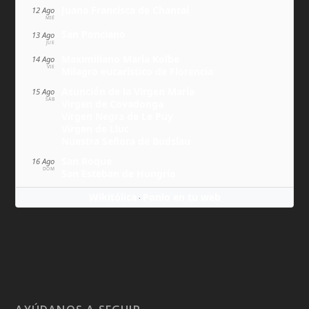
Juana Francisca de Chantal
12 Ago
MIÉ
San Ponciano
13 Ago
JUE
Maximiliano María Kolbe
14 Ago
VIE
Milagro eucarístico de Florencia
Asunción de la Virgen María
15 Ago
SÁB
Virgen de Covadonga
Virgen Negra de Le Puy
Virgen de Lluc
Nuestra Señora de Budslau
San Roque
16 Ago
DOM
San Esteban de Hungría
Wikitólica
Ponlo en tu web
·