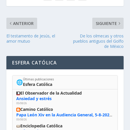
ANTERIOR
SIGUIENTE
El testamento de Jesús, el
De los olmecas y otros
amor mutuo
pueblos antiguos del Golfo
de México
ESFERA CATÓLICA
Últimas publicaciones
🌐
Esfera Católica
El Observador de la Actualidad
Ansiedad y estrés
05/08/26
Camino Católico
Papa León Xiv en la Audiencia General, 5-8-2026: «Dios en el primer puesto; la oración, nuestra primera obligación; la liturgia, la primera fuente de la vida divina que se nos comunica, la primera escuela de nuestra vida espiritual»
05/08/26
Enciclopedia Católica