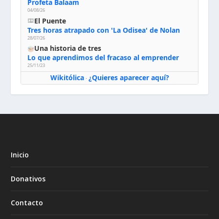
Profeta Balaam
04/08/26
El Puente
Tres horas atrapado con 'La Odisea' de Nolan
28/07/26
Una historia de tres
Lo que aprendimos del fracaso al emprender
25/11/23
Wikitólica
¿Quieres aparecer aquí?
·
Inicio
Donativos
Contacto