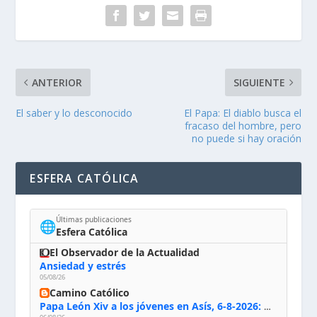
ANTERIOR
SIGUIENTE
El saber y lo desconocido
El Papa: El diablo busca el
fracaso del hombre, pero
no puede si hay oración
ESFERA CATÓLICA
Últimas publicaciones
🌐
Esfera Católica
El Observador de la Actualidad
Ansiedad y estrés
05/08/26
Camino Católico
Papa León Xiv a los jóvenes en Asís, 6-8-2026: «De san Francisco aprendan la radicalidad evangélica: no los vuelve ciegos ni violentos, sino sensibles, atentos, siempre en el seguimiento de Jesús, humildes y acogiendo a todos»