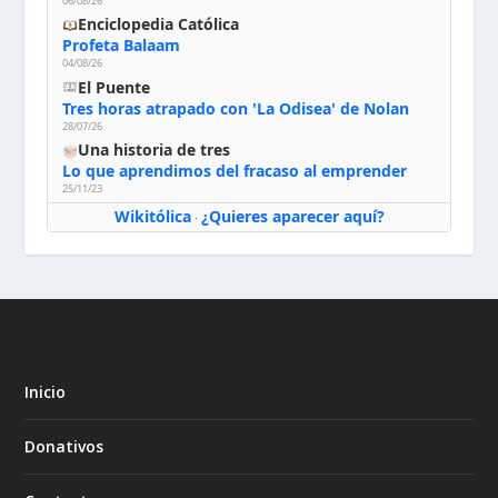
06/08/26
Enciclopedia Católica
Profeta Balaam
04/08/26
El Puente
Tres horas atrapado con 'La Odisea' de Nolan
28/07/26
Una historia de tres
Lo que aprendimos del fracaso al emprender
25/11/23
Wikitólica
¿Quieres aparecer aquí?
·
Inicio
Donativos