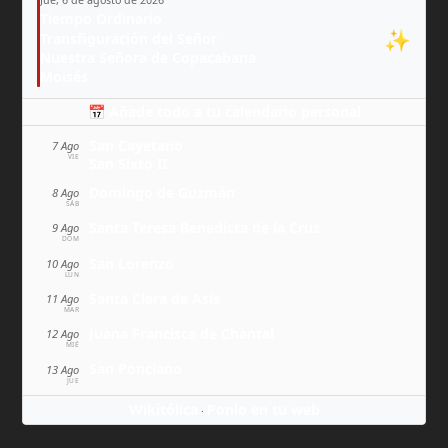
Tiempo Ordinario
✨
Transfiguración del Señor
Nuestra Señora de Copacabana
Moisés
📅 Añade todo a tu calendario personal
San Cayetano
7 Ago
VIE
San Sixto II
Domingo de Guzmán
8 Ago
SÁB
Santa Teresa Benedicta de la Cruz
9 Ago
DOM
San Lorenzo
10 Ago
LUN
Santa Clara de Asís
11 Ago
MAR
Juana Francisca de Chantal
12 Ago
MIÉ
San Ponciano
13 Ago
JUE
Wikitólica
Ponlo en tu web
·