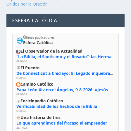
Unidos por la Oración
ESFERA CATÓLICA
Últimas publicaciones
🌐
Esfera Católica
El Observador de la Actualidad
“La Biblia, el Santísimo y el Rosario”: las Hermanas de Belén, evacuadas por el incendio de Huelva, España
09/08/26
El Puente
De Connecticut a Chiclayo: El Legado inquebrantable de Monseñor Juan Tomis Stack
09/08/26
Camino Católico
Papa León Xiv en el Ángelus, 9-8-2026: «Jesús no nos abandona y si lo acogemos con humildad con la oración, los sacramentos y la escucha de su Palabra, en Él encontraremos paz, luz y fuerza para nuestro camino»
09/08/26
Enciclopedia Católica
Verificabilidad de los hechos de la Biblia
08/08/26
Una historia de tres
Lo que aprendimos del fracaso al emprender
25/11/23