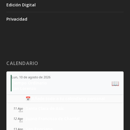
Edición Digital
Privacidad
CALENDARIO
Lun, 10 de agosto de 2026
📖
Tiempo Ordinario
San Lorenzo
📅 Añade todo a tu calendario personal
Santa Clara de Asís
11 Ago
MAR
Juana Francisca de Chantal
12 Ago
MIÉ
San Ponciano
13 Ago