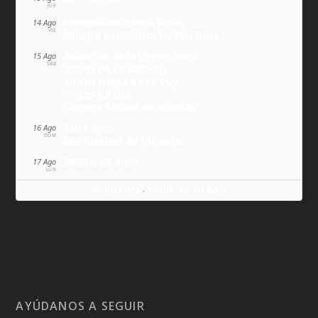
JUE
Maximiliano María Kolbe
14 Ago
VIE
Milagro eucarístico de Florencia
Asunción de la Virgen María
15 Ago
SÁB
Virgen de Covadonga
Virgen Negra de Le Puy
Virgen de Lluc
Nuestra Señora de Budslau
San Roque
16 Ago
DOM
San Esteban de Hungría
Beatriz de Silva
17 Ago
LUN
Wikitólica
Ponlo en tu web
·
AYÚDANOS A SEGUIR