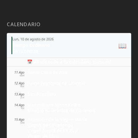
CALENDARIO
Lun, 10 de agosto de 2026
📖
Tiempo Ordinario
San Lorenzo
📅 Añade todo a tu calendario personal
Santa Clara de Asís
11 Ago
MAR
Juana Francisca de Chantal
12 Ago
MIÉ
San Ponciano
13 Ago
JUE
Maximiliano María Kolbe
14 Ago
VIE
Milagro eucarístico de Florencia
Asunción de la Virgen María
15 Ago
SÁB
Virgen de Covadonga
Virgen Negra de Le Puy
Virgen de Lluc