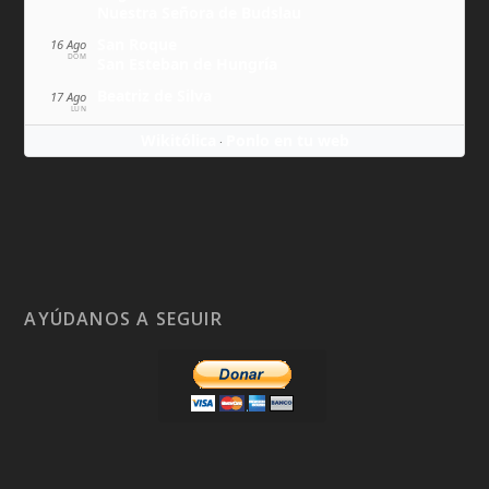
Nuestra Señora de Budslau
San Roque
16 Ago
DOM
San Esteban de Hungría
Beatriz de Silva
17 Ago
LUN
Wikitólica
Ponlo en tu web
·
AYÚDANOS A SEGUIR