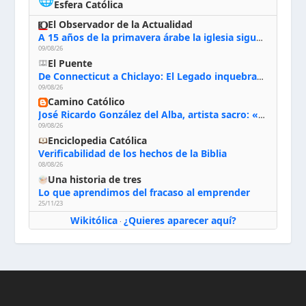
Esfera Católica
El Observador de la Actualidad
A 15 años de la primavera árabe la iglesia sigue firme en Siria: “Queremos quedarnos”
09/08/26
El Puente
De Connecticut a Chiclayo: El Legado inquebrantable de Monseñor Juan Tomis Stack
09/08/26
Camino Católico
José Ricardo González del Alba, artista sacro: «Yo oro, hablo con Dios, le pido al Espíritu Santo su inspiración y siempre pinto rezando el rosario para que sea Él quien actúe a través de mis manos»
09/08/26
Enciclopedia Católica
Verificabilidad de los hechos de la Biblia
08/08/26
Una historia de tres
Lo que aprendimos del fracaso al emprender
25/11/23
Wikitólica
¿Quieres aparecer aquí?
·