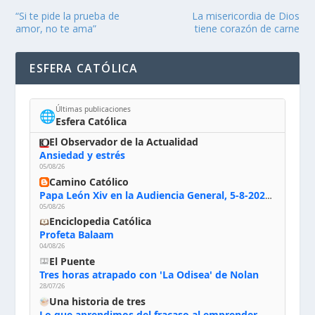
“Si te pide la prueba de
La misericordia de Dios
amor, no te ama”
tiene corazón de carne
ESFERA CATÓLICA
Últimas publicaciones
🌐
Esfera Católica
El Observador de la Actualidad
Ansiedad y estrés
05/08/26
Camino Católico
Papa León Xiv en la Audiencia General, 5-8-2026: «Dios en el primer puesto; la oración, nuestra primera obligación; la liturgia, la primera fuente de la vida divina que se nos comunica, la primera escuela de nuestra vida espiritual»
05/08/26
Enciclopedia Católica
Profeta Balaam
04/08/26
El Puente
Tres horas atrapado con 'La Odisea' de Nolan
28/07/26
Una historia de tres
Lo que aprendimos del fracaso al emprender