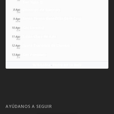
VIE
San Sixto II
Domingo de Guzmán
8 Ago
SÁB
Santa Teresa Benedicta de la Cruz
9 Ago
DOM
San Lorenzo
10 Ago
LUN
Santa Clara de Asís
11 Ago
MAR
Juana Francisca de Chantal
12 Ago
MIÉ
San Ponciano
13 Ago
JUE
Wikitólica
Ponlo en tu web
·
AYÚDANOS A SEGUIR