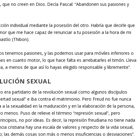
e, que no creen en Dios. Decía Pascal: “Abandonen sus pasiones y
cción individual mediante la posesión del otro. Habría que decirle que
amor que me hace capaz de renunciar a tu posesión a la hora de mi
astío (Thibon).
dos tenemos pasiones, y las podemos usar para móviles inferiores o
nes en cuanto motor, lo que hace falta es arrebatarles el timón. Lleva
uya, a menos de que así lo hayas elegido responsable y libremente”.
OLUCIÓN SEXUAL
 no era partidario de la revolución sexual como algunos discípulos
ibertad sexual” e iba contra el matrimonio. Pero Freud no fue nunca
 a la sexualidad en la maduración y en la elaboración de la persona,
ucho menos. Puso de relieve el término “represión sexual”, pero
ncipios, no por ideas. Es decir, la represión freudiana no tiene nada
ncia cristiana hay una escala de valores y respecto de la vida sexual,
io; las demás cosas son más o menos insuficiencias o desviaciones”.