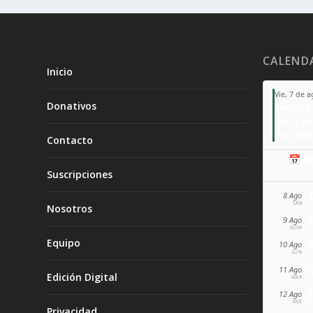
CALEND
Inicio
Vie, 7 de 
Donativos
Tiempo 
San Ca
San Sixt
Contacto
📅 A
Suscripciones
8 Ago
SÁB
Nosotros
9 Ago
DOM
Equipo
10 Ago
LUN
11 Ago
Edición Digital
MAR
12 Ago
MIÉ
Privacidad