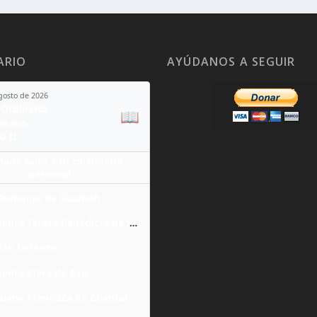
ARIO
AYÚDANOS A SEGUIR
agosto de 2026
Ordinario
📖
yetano
o II
ñade todo a tu calendario
personal
Domingo de Guzmán
Santa Teresa Benedicta de la Cruz
San Lorenzo
Santa Clara de Asís
Juana Francisca de Chantal