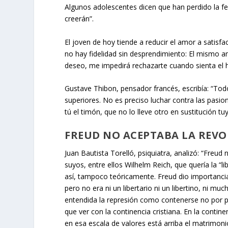
Algunos adolescentes dicen que han perdido la f
creerán”.
El joven de hoy tiende a reducir el amor a satisfa
no hay fidelidad sin desprendimiento: El mismo 
deseo, me impedirá rechazarte cuando sienta el h
Gustave Thibon, pensador francés, escribía: “To
superiores. No es preciso luchar contra las pasio
tú el timón, que no lo lleve otro en sustitución t
FREUD NO ACEPTABA LA REV
Juan Bautista Torelló, psiquiatra, analizó: “Freud
suyos, entre ellos Wilhelm Reich, que quería la “l
así, tampoco teóricamente. Freud dio importancia
pero no era ni un libertario ni un libertino, ni m
entendida la represión como contenerse no por pri
que ver con la continencia cristiana. En la contine
en esa escala de valores está arriba el matrimon