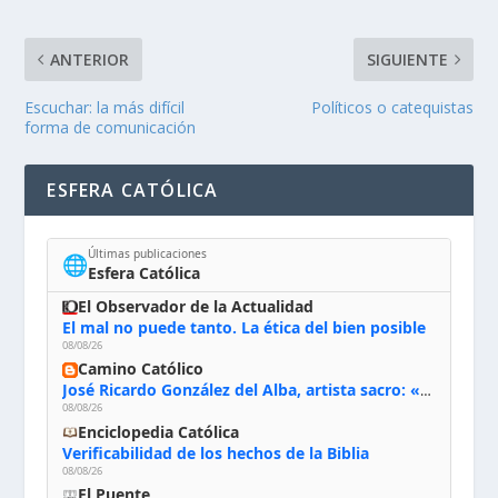
ANTERIOR
SIGUIENTE
Escuchar: la más difícil
Políticos o catequistas
forma de comunicación
ESFERA CATÓLICA
Últimas publicaciones
🌐
Esfera Católica
El Observador de la Actualidad
El mal no puede tanto. La ética del bien posible
08/08/26
Camino Católico
José Ricardo González del Alba, artista sacro: «Yo oro, hablo con Dios, le pido al Espíritu Santo su inspiración y siempre pinto rezando el rosario para que sea Él quien actúe a través de mis manos»
08/08/26
Enciclopedia Católica
Verificabilidad de los hechos de la Biblia
08/08/26
El Puente