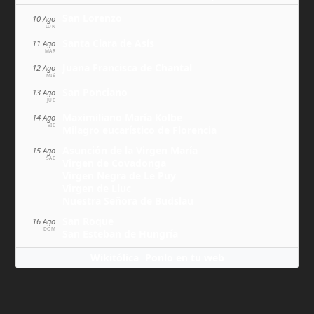
San Lorenzo
10 Ago
LUN
Santa Clara de Asís
11 Ago
MAR
Juana Francisca de Chantal
12 Ago
MIÉ
San Ponciano
13 Ago
JUE
Maximiliano María Kolbe
14 Ago
VIE
Milagro eucarístico de Florencia
Asunción de la Virgen María
15 Ago
SÁB
Virgen de Covadonga
Virgen Negra de Le Puy
Virgen de Lluc
Nuestra Señora de Budslau
San Roque
16 Ago
DOM
San Esteban de Hungría
Wikitólica
Ponlo en tu web
·