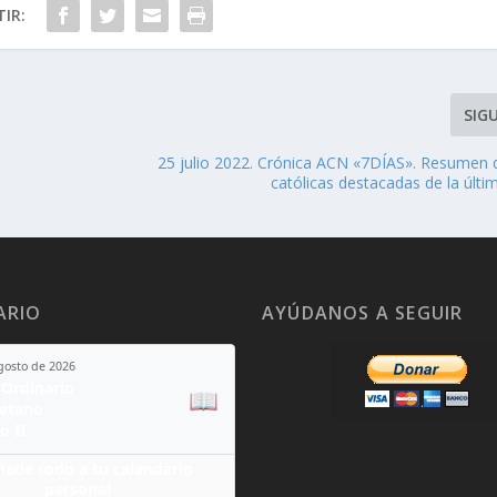
IR:
SIG
25 julio 2022. Crónica ACN «7DÍAS». Resumen d
católicas destacadas de la últ
ARIO
AYÚDANOS A SEGUIR
agosto de 2026
Ordinario
📖
yetano
o II
ñade todo a tu calendario
personal