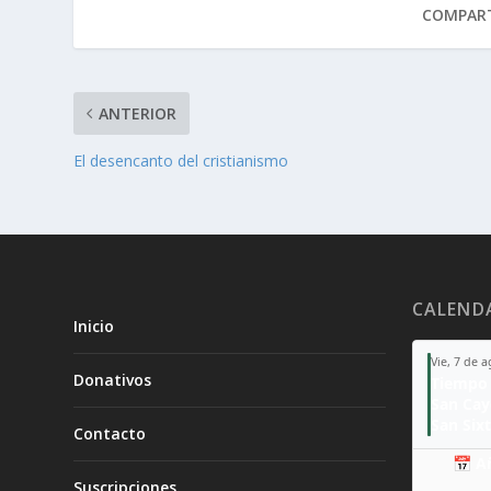
COMPART
ANTERIOR
El desencanto del cristianismo
CALEND
Inicio
Vie, 7 de 
Donativos
Tiempo 
San Ca
San Sixt
Contacto
📅 A
Suscripciones