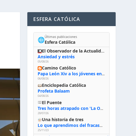
ESFERA CATÓLICA
Últimas publicaciones
🌐
Esfera Católica
El Observador de la Actualidad
Ansiedad y estrés
05/08/26
Camino Católico
Papa León Xiv a los jóvenes en Asís, 6-8-2026: «De san Francisco aprendan la radicalidad evangélica: no los vuelve ciegos ni violentos, sino sensibles, atentos, siempre en el seguimiento de Jesús, humildes y acogiendo a todos»
06/08/26
Enciclopedia Católica
Profeta Balaam
04/08/26
El Puente
Tres horas atrapado con 'La Odisea' de Nolan
28/07/26
Una historia de tres
Lo que aprendimos del fracaso al emprender
25/11/23