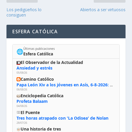
Los pedigüeños lo
Abiertos a ser virtuosos
consiguen
ESFERA CATÓLICA
Últimas publicaciones
🌐
Esfera Católica
El Observador de la Actualidad
Ansiedad y estrés
05/08/26
Camino Católico
Papa León Xiv a los jóvenes en Asís, 6-8-2026: «De san Francisco aprendan la radicalidad evangélica: no los vuelve ciegos ni violentos, sino sensibles, atentos, siempre en el seguimiento de Jesús, humildes y acogiendo a todos»
06/08/26
Enciclopedia Católica
Profeta Balaam
04/08/26
El Puente
Tres horas atrapado con 'La Odisea' de Nolan
28/07/26
Una historia de tres