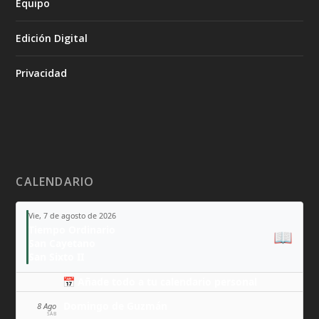
Equipo
Edición Digital
Privacidad
CALENDARIO
Vie, 7 de agosto de 2026
Tiempo Ordinario
📖
San Cayetano
San Sixto II
📅 Añade todo a tu calendario personal
Domingo de Guzmán
8 Ago
SÁB