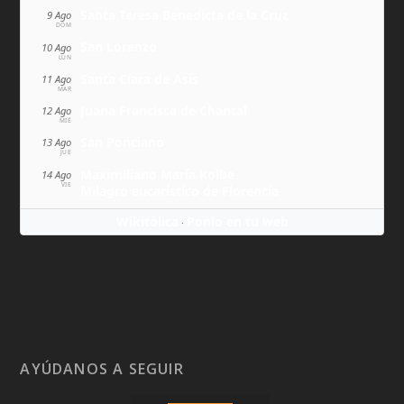
Santa Teresa Benedicta de la Cruz
9 Ago
DOM
San Lorenzo
10 Ago
LUN
Santa Clara de Asís
11 Ago
MAR
Juana Francisca de Chantal
12 Ago
MIÉ
San Ponciano
13 Ago
JUE
Maximiliano María Kolbe
14 Ago
VIE
Milagro eucarístico de Florencia
Wikitólica
Ponlo en tu web
·
AYÚDANOS A SEGUIR