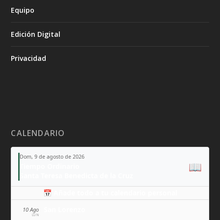
Equipo
Edición Digital
Privacidad
CALENDARIO
Dom, 9 de agosto de 2026
📖
Tiempo Ordinario
Santa Teresa Benedicta de la Cruz
📅 Añade todo a tu calendario personal
San Lorenzo
10 Ago
LUN