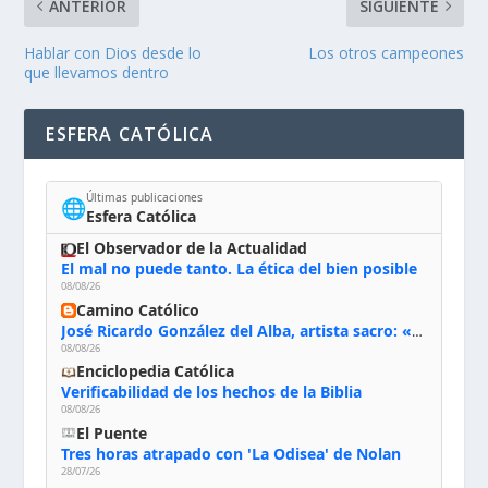
ANTERIOR
SIGUIENTE
Hablar con Dios desde lo
Los otros campeones
que llevamos dentro
ESFERA CATÓLICA
Últimas publicaciones
🌐
Esfera Católica
El Observador de la Actualidad
El mal no puede tanto. La ética del bien posible
08/08/26
Camino Católico
José Ricardo González del Alba, artista sacro: «Yo oro, hablo con Dios, le pido al Espíritu Santo su inspiración y siempre pinto rezando el rosario para que sea Él quien actúe a través de mis manos»
08/08/26
Enciclopedia Católica
Verificabilidad de los hechos de la Biblia
08/08/26
El Puente
Tres horas atrapado con 'La Odisea' de Nolan
28/07/26