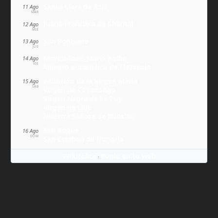
Santa Clara de Asís
11 Ago
MAR
Juana Francisca de Chantal
12 Ago
MIÉ
San Ponciano
13 Ago
JUE
Maximiliano María Kolbe
14 Ago
VIE
Milagro eucarístico de Florencia
Asunción de la Virgen María
15 Ago
SÁB
Virgen de Covadonga
Virgen Negra de Le Puy
Virgen de Lluc
Nuestra Señora de Budslau
San Roque
16 Ago
DOM
San Esteban de Hungría
Wikitólica
Ponlo en tu web
·