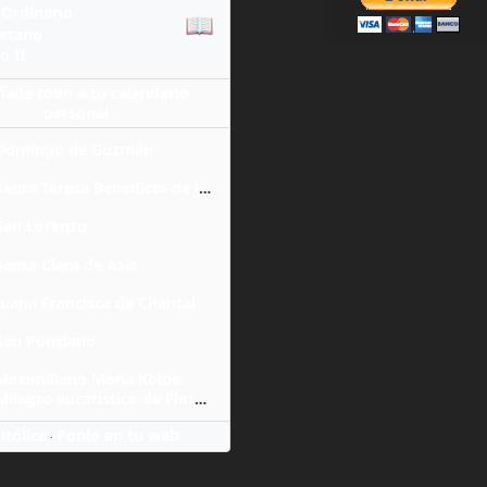
Ordinario
📖
yetano
o II
ñade todo a tu calendario
personal
Domingo de Guzmán
Santa Teresa Benedicta de la Cruz
San Lorenzo
Santa Clara de Asís
Juana Francisca de Chantal
San Ponciano
Maximiliano María Kolbe
Milagro eucarístico de Florencia
itólica
Ponlo en tu web
·