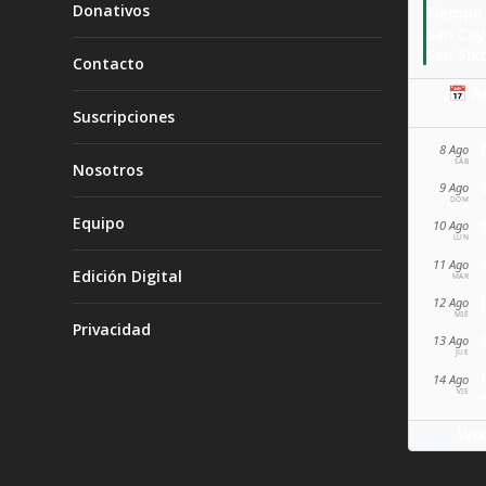
Donativos
Tiempo 
San Ca
San Sixt
Contacto
📅 A
Suscripciones
8 Ago
SÁB
Nosotros
9 Ago
DOM
Equipo
10 Ago
LUN
11 Ago
Edición Digital
MAR
12 Ago
MIÉ
Privacidad
13 Ago
JUE
14 Ago
VIE
Wik