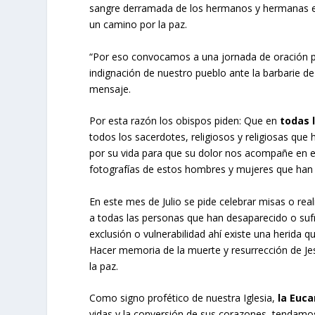
sangre derramada de los hermanos y hermanas es l
un camino por la paz.
“Por eso convocamos a una jornada de oración p
indignación de nuestro pueblo ante la barbarie de 
mensaje.
Por esta razón los obispos piden: Que en
todas l
todos los sacerdotes, religiosos y religiosas que h
por su vida para que su dolor nos acompañe en e
fotografías de estos hombres y mujeres que han 
En este mes de Julio se pide celebrar misas o rea
a todas las personas que han desaparecido o sufr
exclusión o vulnerabilidad ahí existe una herida q
Hacer memoria de la muerte y resurrección de Je
la paz.
Como signo profético de nuestra Iglesia,
la Euca
vidas y la conversión de sus corazones, tendamos