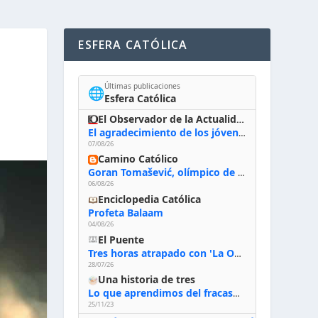
ESFERA CATÓLICA
Últimas publicaciones
🌐
Esfera Católica
El Observador de la Actualidad
El agradecimiento de los jóvenes al Papa: «Hoy nos sentimos Iglesia»
07/08/26
Camino Católico
Goran Tomašević, olímpico de waterpolo: «Al terminar el Camino de Santiago entregué mi vida a Cristo; hablé con Dios y le dije: ‘Estoy listo; estoy a tu servicio. Puedo llevar lo que sea necesario para ti’»
06/08/26
Enciclopedia Católica
Profeta Balaam
04/08/26
El Puente
Tres horas atrapado con 'La Odisea' de Nolan
28/07/26
Una historia de tres
Lo que aprendimos del fracaso al emprender
25/11/23