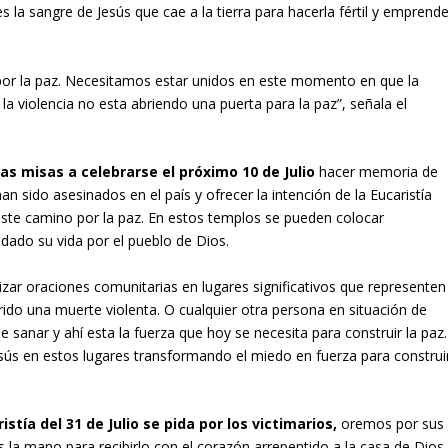
a sangre de Jesús que cae a la tierra para hacerla fértil y emprende
or la paz. Necesitamos estar unidos en este momento en que la
la violencia no esta abriendo una puerta para la paz”, señala el
as misas a celebrarse el próximo 10 de Julio
hacer memoria de
an sido asesinados en el país y ofrecer la intención de la Eucaristía
ste camino por la paz. En estos templos se pueden colocar
dado su vida por el pueblo de Dios.
lizar oraciones comunitarias en lugares significativos que representen
ido una muerte violenta. O cualquier otra persona en situación de
ue sanar y ahí esta la fuerza que hoy se necesita para construir la paz.
sús en estos lugares transformando el miedo en fuerza para construi
ristía del 31 de Julio se pida por los victimarios,
oremos por sus
 la mano para recibirlo con el corazón arrepentido a la casa de Dios.