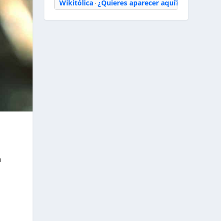
Wikitólica
¿Quieres aparecer aquí?
·
a
s