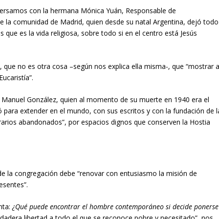
nversamos con la hermana Mónica Yuán, Responsable de
e la comunidad de Madrid, quien desde su natal Argentina, dejó todo
 que es la vida religiosa, sobre todo si en el centro está Jesús
”, que no es otra cosa –según nos explica ella misma-, que “mostrar 
ucaristía”.
san Manuel González, quien al momento de su muerte en 1940 era el
ió para extender en el mundo, con sus escritos y con la fundación de l
agrarios abandonados”, por espacios dignos que conserven la Hostia
 de la congregación debe “renovar con entusiasmo la misión de
esentes”.
nta:
¿
Qué
puede encontrar el hombre contemporáneo si decide ponerse
erdadera libertad a todo el que se reconoce pobre y necesitado”, nos