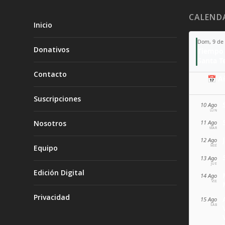
CALEND
Inicio
Dom, 9 de
Donativos
Tiempo 
Contacto
📅 A
Suscripciones
10 Ago
LUN
11 Ago
Nosotros
MAR
12 Ago
MIÉ
Equipo
13 Ago
JUE
Edición Digital
14 Ago
VIE
Privacidad
15 Ago
SÁB