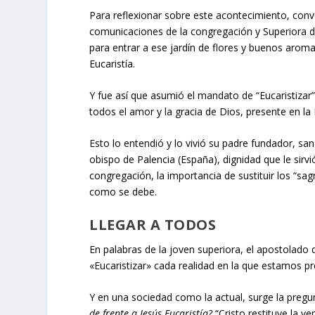
Para reflexionar sobre este acontecimiento, co
comunicaciones de la congregación y Superiora d
para entrar a ese jardín de flores y buenos aromas
Eucaristía.
Y fue así que asumió el mandato de “Eucaristizar
todos el amor y la gracia de Dios, presente en la E
Esto lo entendió y lo vivió su padre fundador, 
obispo de Palencia (España), dignidad que le sirv
congregación, la importancia de sustituir los “s
como se debe.
LLEGAR A TODOS
En palabras de la joven superiora, el apostolado
«Eucaristizar» cada realidad en la que estamos pr
Y en una sociedad como la actual, surge la pregu
de frente a Jesús
Eucaristía
?
“Cristo restituye la v