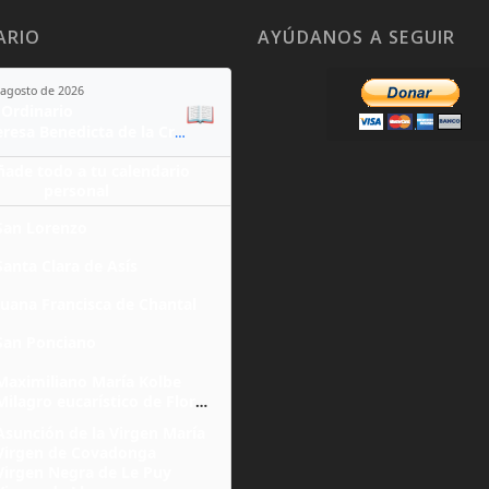
ARIO
AYÚDANOS A SEGUIR
 agosto de 2026
📖
Ordinario
Santa Teresa Benedicta de la Cruz
ñade todo a tu calendario
personal
San Lorenzo
Santa Clara de Asís
Juana Francisca de Chantal
San Ponciano
Maximiliano María Kolbe
Milagro eucarístico de Florencia
Asunción de la Virgen María
Virgen de Covadonga
Virgen Negra de Le Puy