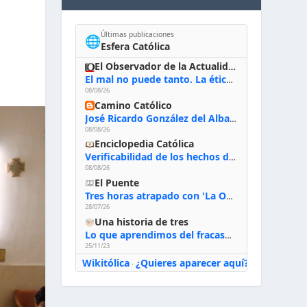
Últimas publicaciones
🌐
Esfera Católica
El Observador de la Actualidad
El mal no puede tanto. La ética del bien posible
08/08/26
Camino Católico
José Ricardo González del Alba, artista sacro: «Yo oro, hablo con Dios, le pido al Espíritu Santo su inspiración y siempre pinto rezando el rosario para que sea Él quien actúe a través de mis manos»
08/08/26
Enciclopedia Católica
Verificabilidad de los hechos de la Biblia
08/08/26
El Puente
Tres horas atrapado con 'La Odisea' de Nolan
28/07/26
Una historia de tres
Lo que aprendimos del fracaso al emprender
25/11/23
Wikitólica
¿Quieres aparecer aquí?
·