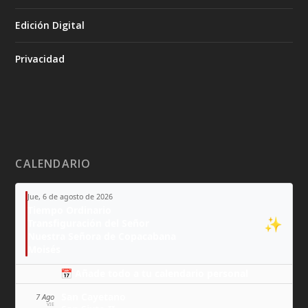
Edición Digital
Privacidad
CALENDARIO
Jue, 6 de agosto de 2026
Tiempo Ordinario
✨
Transfiguración del Señor
Nuestra Señora de Copacabana
Moisés
📅 Añade todo a tu calendario personal
San Cayetano
7 Ago
VIE