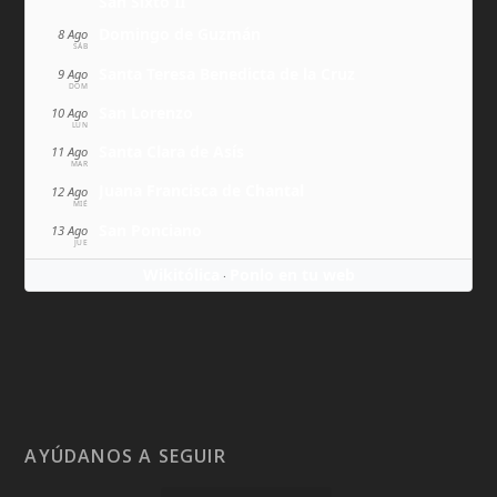
San Sixto II
Domingo de Guzmán
8 Ago
SÁB
Santa Teresa Benedicta de la Cruz
9 Ago
DOM
San Lorenzo
10 Ago
LUN
Santa Clara de Asís
11 Ago
MAR
Juana Francisca de Chantal
12 Ago
MIÉ
San Ponciano
13 Ago
JUE
Wikitólica
Ponlo en tu web
·
AYÚDANOS A SEGUIR