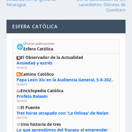
Nicaragua
sacerdortes: Diócesis de
Querétaro
ESFERA CATÓLICA
Últimas publicaciones
🌐
Esfera Católica
El Observador de la Actualidad
Ansiedad y estrés
05/08/26
Camino Católico
Papa León Xiv en la Audiencia General, 5-8-2026: «Dios en el primer puesto; la oración, nuestra primera obligación; la liturgia, la primera fuente de la vida divina que se nos comunica, la primera escuela de nuestra vida espiritual»
05/08/26
Enciclopedia Católica
Profeta Balaam
04/08/26
El Puente
Tres horas atrapado con 'La Odisea' de Nolan
28/07/26
Una historia de tres
Lo que aprendimos del fracaso al emprender