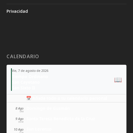
Privacidad
CALENDARIO
Vie, 7 de agosto de 2026
Tiempo Ordinario
📖
San Cayetano
San Sixto II
📅 Añade todo a tu calendario personal
Domingo de Guzmán
8 Ago
SÁB
Santa Teresa Benedicta de la Cruz
9 Ago
DOM
San Lorenzo
10 Ago
LUN