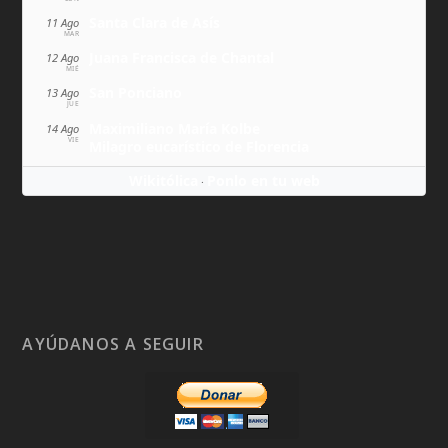
Santa Clara de Asís
11 Ago
MAR
Juana Francisca de Chantal
12 Ago
MIÉ
San Ponciano
13 Ago
JUE
Maximiliano María Kolbe
14 Ago
VIE
Milagro eucarístico de Florencia
Wikitólica
Ponlo en tu web
·
AYÚDANOS A SEGUIR