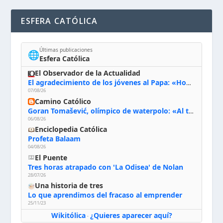
ESFERA CATÓLICA
Últimas publicaciones
🌐
Esfera Católica
El Observador de la Actualidad
El agradecimiento de los jóvenes al Papa: «Hoy nos sentimos Iglesia»
07/08/26
Camino Católico
Goran Tomašević, olímpico de waterpolo: «Al terminar el Camino de Santiago entregué mi vida a Cristo; hablé con Dios y le dije: ‘Estoy listo; estoy a tu servicio. Puedo llevar lo que sea necesario para ti’»
06/08/26
Enciclopedia Católica
Profeta Balaam
04/08/26
El Puente
Tres horas atrapado con 'La Odisea' de Nolan
28/07/26
Una historia de tres
Lo que aprendimos del fracaso al emprender
25/11/23
Wikitólica
¿Quieres aparecer aquí?
·