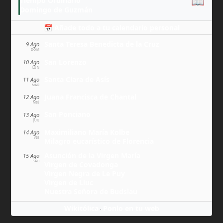
📖
Tiempo Ordinario
Domingo de Guzmán
📅 Añade todo a tu calendario personal
Santa Teresa Benedicta de la Cruz
9 Ago
DOM
San Lorenzo
10 Ago
LUN
Santa Clara de Asís
11 Ago
MAR
Juana Francisca de Chantal
12 Ago
MIÉ
San Ponciano
13 Ago
JUE
Maximiliano María Kolbe
14 Ago
VIE
Milagro eucarístico de Florencia
Asunción de la Virgen María
15 Ago
SÁB
Virgen de Covadonga
Virgen Negra de Le Puy
Virgen de Lluc
Nuestra Señora de Budslau
Wikitólica
Ponlo en tu web
·