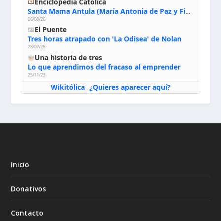
Enciclopedia Católica
Santa Mama Antula (María Antonia de Paz y Figueroa)
06/08/26
El Puente
Tres horas atrapado con 'La Odisea' de Nolan
28/07/26
Una historia de tres
Lo que aprendimos del fracaso al emprender
25/11/23
Wikitólica
¿Quieres aparecer aquí?
·
Inicio
Donativos
Contacto