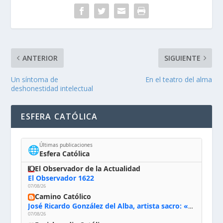
ANTERIOR
SIGUIENTE
Un síntoma de
En el teatro del alma
deshonestidad intelectual
ESFERA CATÓLICA
Últimas publicaciones
🌐
Esfera Católica
El Observador de la Actualidad
El Observador 1622
07/08/26
Camino Católico
José Ricardo González del Alba, artista sacro: «Yo oro, hablo con Dios, le pido al Espíritu Santo su inspiración y siempre pinto rezando el rosario para que sea Él quien actúe a través de mis manos»
07/08/26