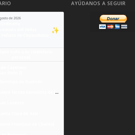
ARIO
AYÚDANOS A SEGUIR
agosto de 2026
Ordinario
✨
guración del Señor
 Señora de Copacabana
ñade todo a tu calendario
personal
San Cayetano
San Sixto II
Domingo de Guzmán
Santa Teresa Benedicta de la Cruz
San Lorenzo
Santa Clara de Asís
Juana Francisca de Chantal
San Ponciano