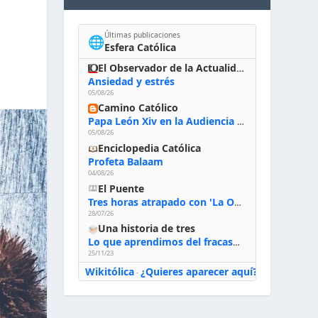
Últimas publicaciones
🌐
Esfera Católica
El Observador de la Actualidad
Ansiedad y estrés
05/08/26
Camino Católico
Papa León Xiv en la Audiencia General, 5-8-2026: «Dios en el primer puesto; la oración, nuestra primera obligación; la liturgia, la primera fuente de la vida divina que se nos comunica, la primera escuela de nuestra vida espiritual»
05/08/26
Enciclopedia Católica
Profeta Balaam
04/08/26
El Puente
Tres horas atrapado con 'La Odisea' de Nolan
28/07/26
Una historia de tres
Lo que aprendimos del fracaso al emprender
25/11/23
Wikitólica
¿Quieres aparecer aquí?
·