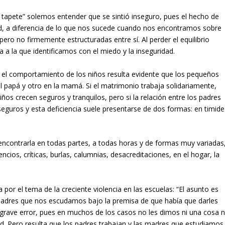
 tapete” solemos entender que se sintió inseguro, pues el hecho de
dad, a diferencia de lo que nos sucede cuando nos encontramos sobre
ero no firmemente estructuradas entre sí. Al perder el equilibrio
a la que identificamos con el miedo y la inseguridad.
e el comportamiento de los niños resulta evidente que los pequeños
l papá y otro en la mamá. Si el matrimonio trabaja solidariamente,
os crecen seguros y tranquilos, pero si la relación entre los padres
nseguros y esta deficiencia suele presentarse de dos formas: en timide
ncontrarla en todas partes, a todas horas y de formas muy variadas
ncios, críticas, burlas, calumnias, desacreditaciones, en el hogar, la
or el tema de la creciente violencia en las escuelas: “El asunto es
padres que nos escudamos bajo la premisa de que había que darles
 grave error, pues en muchos de los casos no les dimos ni una cosa n
dad. Pero resulta que los padres trabajan y las madres que estudiamos