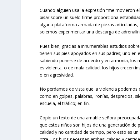
Cuando alguien usa la expresión “me movieron el
pisar sobre un suelo firme proporciona estabili
alguna plataforma armada de piezas articuladas, p
solemos experimentar una descarga de adrenalina 
Pues bien, gracias a innumerables estudios sobr
tienen sus pies apoyados en sus padres; uno en e
sabiendo ponerse de acuerdo y en armonía, los niñ
es violenta, o de mala calidad, los hijos crecen i
o en agresividad.
No perdamos de vista que la violencia podemos e
como en golpes, palabras, ironías, desprecios, sile
escuela, el tráfico; en fin.
Copio un texto de una amable señora preocupada p
que estos niños son hijos de una generación de 
calidad y no cantidad de tiempo, pero esto es un
otra. Los hijos necesitan ambas: calidad y canti