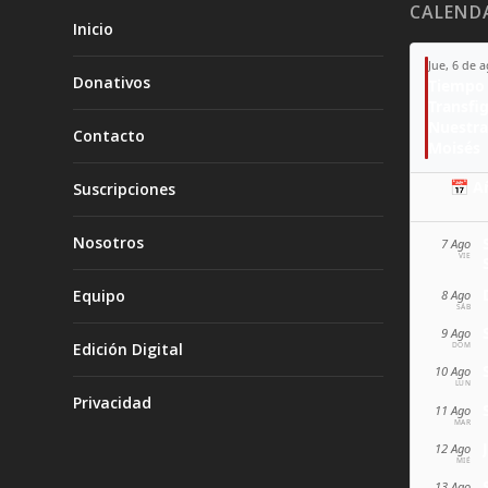
CALEND
Inicio
Jue, 6 de 
Donativos
Tiempo 
Transfi
Nuestra
Contacto
Moisés
📅 A
Suscripciones
Nosotros
7 Ago
VIE
Equipo
8 Ago
SÁB
9 Ago
Edición Digital
DOM
10 Ago
LUN
Privacidad
11 Ago
MAR
12 Ago
MIÉ
13 Ago