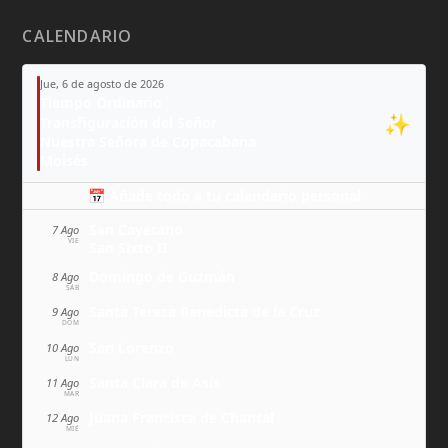
CALENDARIO
Jue, 6 de agosto de 2026
Tiempo Ordinario
✨
Transfiguración del Señor
Nuestra Señora de Copacabana
Moisés
📅 Añade todo a tu calendario personal
San Cayetano
7 Ago
VIE
San Sixto II
Domingo de Guzmán
8 Ago
SÁB
Santa Teresa Benedicta de la Cruz
9 Ago
DOM
San Lorenzo
10 Ago
LUN
Santa Clara de Asís
11 Ago
MAR
Juana Francisca de Chantal
12 Ago
MIÉ