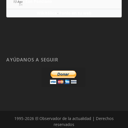
San Ponciano
13 Ago
JUE
Wikitólica
Ponlo en tu web
·
AYÚDANOS A SEGUIR
1995-2026 El Observador de la actualidad | Derechos
reservados