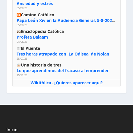
Ansiedad y estrés
05/08/26
Camino Católico
Papa León Xiv en la Audiencia General, 5-8-2026: «Dios en el primer puesto; la oración, nuestra primera obligación; la liturgia, la primera fuente de la vida divina que se nos comunica, la primera escuela de nuestra vida espiritual»
05/08/26
Enciclopedia Católica
Profeta Balaam
04/08/26
El Puente
Tres horas atrapado con 'La Odisea' de Nolan
28/07/26
Una historia de tres
Lo que aprendimos del fracaso al emprender
25/11/23
Wikitólica
¿Quieres aparecer aquí?
·
Inicio