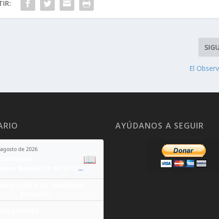
IR:
SIG
El Obser
ARIO
AYÚDANOS A SEGUIR
 agosto de 2026
📖
Ordinario
Santa Teresa Benedicta de la Cruz
ñade todo a tu calendario
personal
San Lorenzo