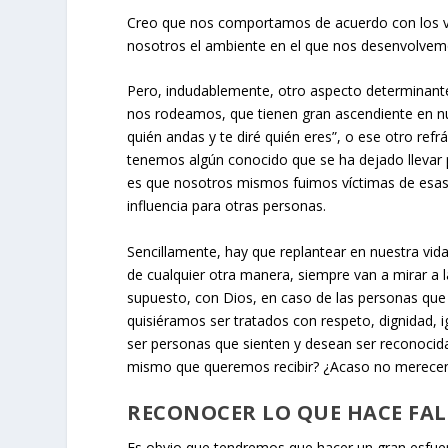
Creo que nos comportamos de acuerdo con los val
nosotros el ambiente en el que nos desenvolvem
Pero, indudablemente, otro aspecto determinante
nos rodeamos, que tienen gran ascendiente en nue
quién andas y te diré quién eres”, o ese otro refr
tenemos algún conocido que se ha dejado llevar p
es que nosotros mismos fuimos víctimas de esas
influencia para otras personas.
Sencillamente, hay que replantear en nuestra vida 
de cualquier otra manera, siempre van a mirar a 
supuesto, con Dios, en caso de las personas que 
quisiéramos ser tratados con respeto, dignidad, i
ser personas que sienten y desean ser reconocid
mismo que queremos recibir? ¿Acaso no merece
RECONOCER LO QUE HACE FA
Es obvio que tendremos que hacer un gran esfue