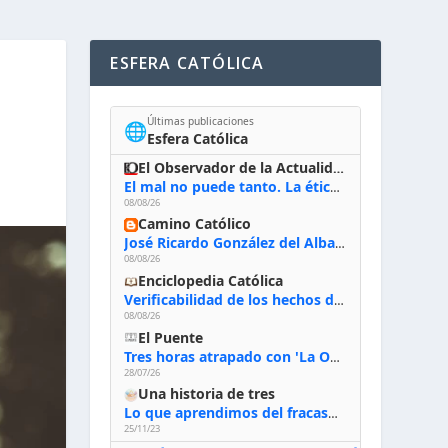
ESFERA CATÓLICA
Últimas publicaciones
🌐
Esfera Católica
El Observador de la Actualidad
El mal no puede tanto. La ética del bien posible
08/08/26
Camino Católico
José Ricardo González del Alba, artista sacro: «Yo oro, hablo con Dios, le pido al Espíritu Santo su inspiración y siempre pinto rezando el rosario para que sea Él quien actúe a través de mis manos»
08/08/26
Enciclopedia Católica
Verificabilidad de los hechos de la Biblia
08/08/26
El Puente
Tres horas atrapado con 'La Odisea' de Nolan
28/07/26
Una historia de tres
Lo que aprendimos del fracaso al emprender
25/11/23