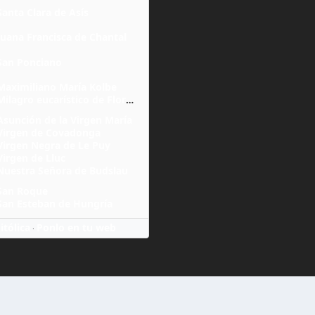
Santa Clara de Asís
Juana Francisca de Chantal
San Ponciano
Maximiliano María Kolbe
Milagro eucarístico de Florencia
Asunción de la Virgen María
Virgen de Covadonga
Virgen Negra de Le Puy
Virgen de Lluc
Nuestra Señora de Budslau
San Roque
San Esteban de Hungría
itólica
Ponlo en tu web
·
ervados
Inicio
Donativos
Contacto
Suscripciones
Nosotro