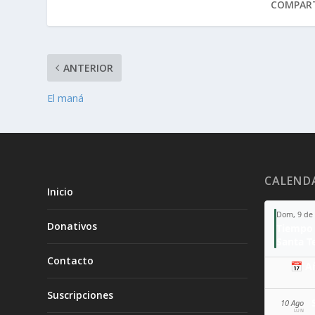
COMPART
ANTERIOR
El maná
CALEND
Inicio
Dom, 9 de
Donativos
Tiempo 
Contacto
📅 A
Suscripciones
10 Ago
LUN