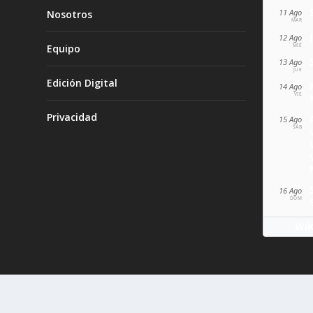
11 Ago
Nosotros
MAR
12 Ago
MIÉ
Equipo
13 Ago
JUE
Edición Digital
14 Ago
VIE
Privacidad
15 Ago
SÁB
16 Ago
DOM
Wik
1995-2026 El Observador de la actualidad | Derechos res