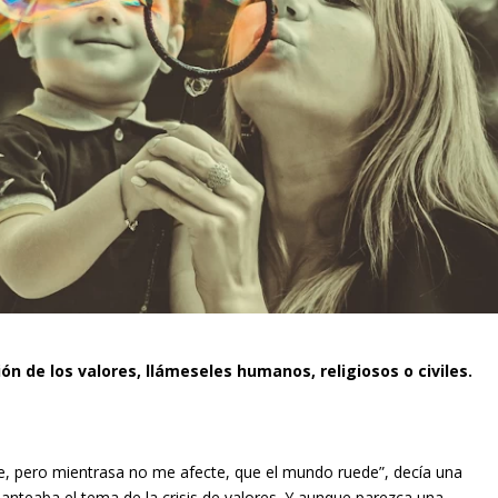
ón de los valores, llámeseles humanos, religiosos o civiles.
te, pero mientrasa no me afecte, que el mundo ruede”, decía una
anteaba el tema de la crisis de valores. Y aunque parezca una