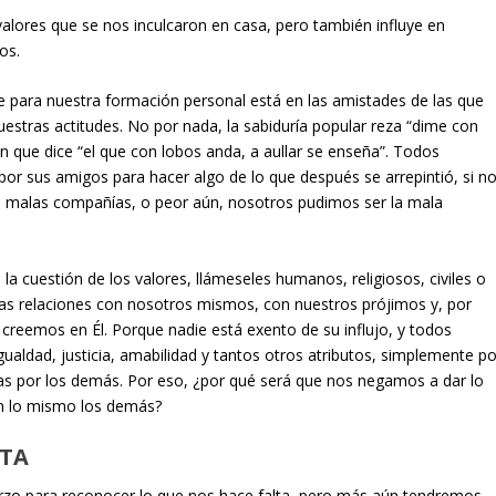
ores que se nos inculcaron en casa, pero también influye en
os.
 para nuestra formación personal está en las amistades de las que
stras actitudes. No por nada, la sabiduría popular reza “dime con
án que dice “el que con lobos anda, a aullar se enseña”. Todos
or sus amigos para hacer algo de lo que después se arrepintió, si n
 malas compañías, o peor aún, nosotros pudimos ser la mala
la cuestión de los valores, llámeseles humanos, religiosos, civiles o
las relaciones con nosotros mismos, con nuestros prójimos y, por
creemos en Él. Porque nadie está exento de su influjo, y todos
gualdad, justicia, amabilidad y tantos otros atributos, simplemente po
as por los demás. Por eso, ¿por qué será que nos negamos a dar lo
n lo mismo los demás?
LTA
rzo para reconocer lo que nos hace falta, pero más aún tendremos