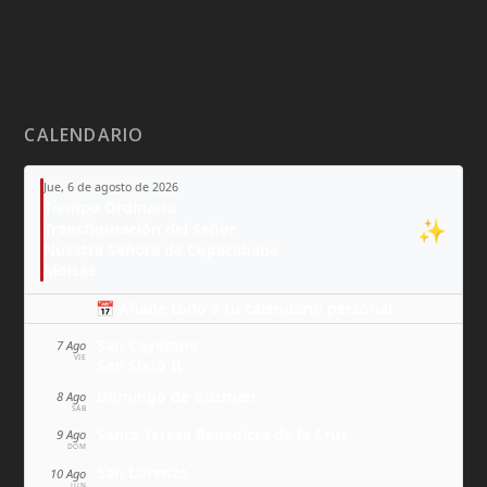
CALENDARIO
Jue, 6 de agosto de 2026
Tiempo Ordinario
✨
Transfiguración del Señor
Nuestra Señora de Copacabana
Moisés
📅 Añade todo a tu calendario personal
San Cayetano
7 Ago
VIE
San Sixto II
Domingo de Guzmán
8 Ago
SÁB
Santa Teresa Benedicta de la Cruz
9 Ago
DOM
San Lorenzo
10 Ago
LUN