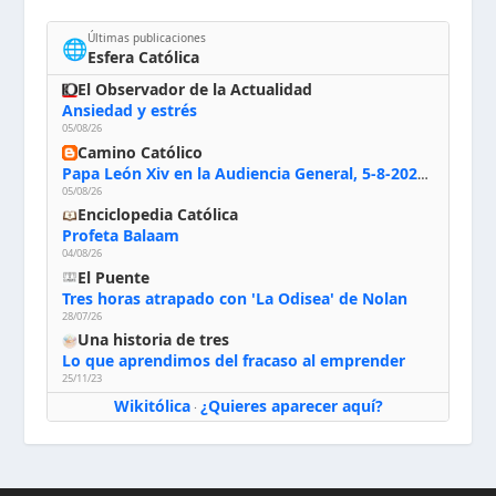
Últimas publicaciones
🌐
Esfera Católica
El Observador de la Actualidad
Ansiedad y estrés
05/08/26
Camino Católico
Papa León Xiv en la Audiencia General, 5-8-2026: «Dios en el primer puesto; la oración, nuestra primera obligación; la liturgia, la primera fuente de la vida divina que se nos comunica, la primera escuela de nuestra vida espiritual»
05/08/26
Enciclopedia Católica
Profeta Balaam
04/08/26
El Puente
Tres horas atrapado con 'La Odisea' de Nolan
28/07/26
Una historia de tres
Lo que aprendimos del fracaso al emprender
25/11/23
Wikitólica
¿Quieres aparecer aquí?
·