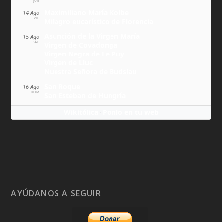
JUE
Maximiliano María Kolbe
14 Ago
VIE
Milagro eucarístico de Florencia
Asunción de la Virgen María
15 Ago
SÁB
Virgen de Covadonga
Virgen Negra de Le Puy
Virgen de Lluc
Nuestra Señora de Budslau
San Roque
16 Ago
DOM
San Esteban de Hungría
Wikitólica
Ponlo en tu web
·
AYÚDANOS A SEGUIR