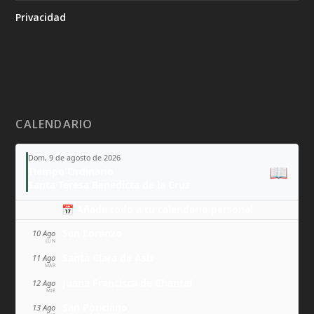
Privacidad
CALENDARIO
Dom, 9 de agosto de 2026
📖
Tiempo Ordinario
Santa Teresa Benedicta de la Cruz
📅 Añade todo a tu calendario personal
San Lorenzo
10 Ago
LUN
Santa Clara de Asís
11 Ago
MAR
Juana Francisca de Chantal
12 Ago
MIÉ
San Ponciano
13 Ago