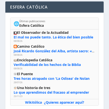
ESFERA CATÓLICA
Últimas publicaciones
🌐
Esfera Católica
El Observador de la Actualidad
El mal no puede tanto. La ética del bien posible
08/08/26
Camino Católico
José Ricardo González del Alba, artista sacro: «Yo oro, hablo con Dios, le pido al Espíritu Santo su inspiración y siempre pinto rezando el rosario para que sea Él quien actúe a través de mis manos»
08/08/26
Enciclopedia Católica
Verificabilidad de los hechos de la Biblia
08/08/26
El Puente
Tres horas atrapado con 'La Odisea' de Nolan
28/07/26
Una historia de tres
Lo que aprendimos del fracaso al emprender
25/11/23
Wikitólica
¿Quieres aparecer aquí?
·