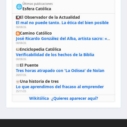
Últimas publicaciones
🌐
Esfera Católica
El Observador de la Actualidad
El mal no puede tanto. La ética del bien posible
08/08/26
Camino Católico
José Ricardo González del Alba, artista sacro: «Yo oro, hablo con Dios, le pido al Espíritu Santo su inspiración y siempre pinto rezando el rosario para que sea Él quien actúe a través de mis manos»
08/08/26
Enciclopedia Católica
Verificabilidad de los hechos de la Biblia
08/08/26
El Puente
Tres horas atrapado con 'La Odisea' de Nolan
28/07/26
Una historia de tres
Lo que aprendimos del fracaso al emprender
25/11/23
Wikitólica
¿Quieres aparecer aquí?
·