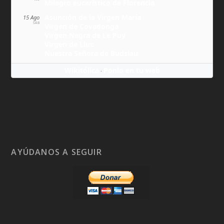
Milagro eucarístico de Florencia
Asunción de la Virgen María
15 Ago
SÁB
Virgen de Covadonga
Virgen Negra de Le Puy
Virgen de Lluc
Nuestra Señora de Budslau
Wikitólica
Ponlo en tu web
·
AYÚDANOS A SEGUIR