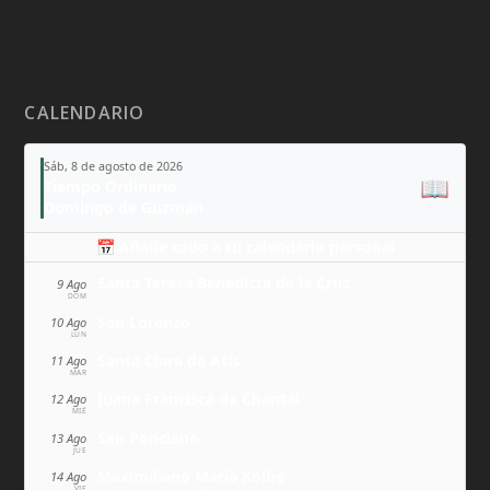
CALENDARIO
Sáb, 8 de agosto de 2026
📖
Tiempo Ordinario
Domingo de Guzmán
📅 Añade todo a tu calendario personal
Santa Teresa Benedicta de la Cruz
9 Ago
DOM
San Lorenzo
10 Ago
LUN
Santa Clara de Asís
11 Ago
MAR
Juana Francisca de Chantal
12 Ago
MIÉ
San Ponciano
13 Ago
JUE
Maximiliano María Kolbe
14 Ago
VIE