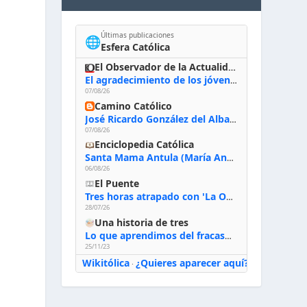
Últimas publicaciones
🌐
Esfera Católica
El Observador de la Actualidad
El agradecimiento de los jóvenes al Papa: «Hoy nos sentimos Iglesia»
07/08/26
Camino Católico
José Ricardo González del Alba, artista sacro: «Yo oro, hablo con Dios, le pido al Espíritu Santo su inspiración y siempre pinto rezando el rosario para que sea Él quien actúe a través de mis manos»
07/08/26
Enciclopedia Católica
Santa Mama Antula (María Antonia de Paz y Figueroa)
06/08/26
El Puente
Tres horas atrapado con 'La Odisea' de Nolan
28/07/26
Una historia de tres
Lo que aprendimos del fracaso al emprender
25/11/23
Wikitólica
¿Quieres aparecer aquí?
·