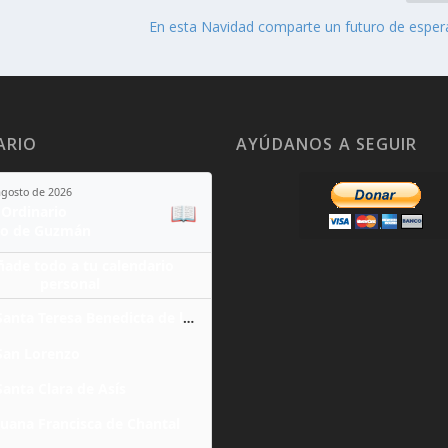
En esta Navidad comparte un futuro de esper
ARIO
AYÚDANOS A SEGUIR
agosto de 2026
📖
Ordinario
o de Guzmán
ñade todo a tu calendario
personal
Santa Teresa Benedicta de la Cruz
San Lorenzo
Santa Clara de Asís
Juana Francisca de Chantal