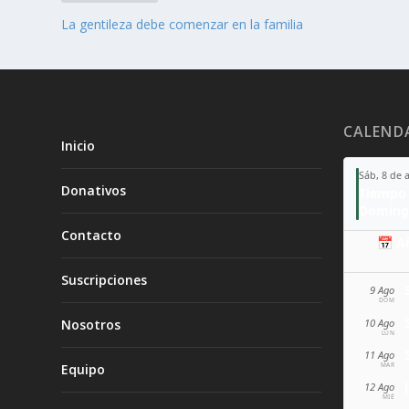
La gentileza debe comenzar en la familia
CALEND
Inicio
Sáb, 8 de 
Donativos
Tiempo 
Doming
Contacto
📅 A
Suscripciones
9 Ago
DOM
10 Ago
Nosotros
LUN
11 Ago
MAR
Equipo
12 Ago
MIÉ