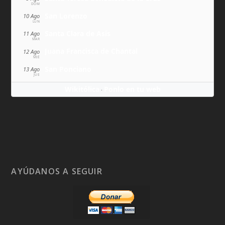
DOM
San Lorenzo
10 Ago
LUN
Santa Clara de Asís
11 Ago
MAR
Juana Francisca de Chantal
12 Ago
MIÉ
San Ponciano
13 Ago
JUE
Wikitólica
Ponlo en tu web
·
AYÚDANOS A SEGUIR