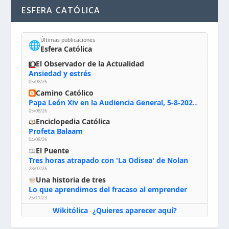
ESFERA CATÓLICA
Últimas publicaciones
🌐
Esfera Católica
El Observador de la Actualidad
Ansiedad y estrés
05/08/26
Camino Católico
Papa León Xiv en la Audiencia General, 5-8-2026: «Dios en el primer puesto; la oración, nuestra primera obligación; la liturgia, la primera fuente de la vida divina que se nos comunica, la primera escuela de nuestra vida espiritual»
05/08/26
Enciclopedia Católica
Profeta Balaam
04/08/26
El Puente
Tres horas atrapado con 'La Odisea' de Nolan
28/07/26
Una historia de tres
Lo que aprendimos del fracaso al emprender
25/11/23
Wikitólica
¿Quieres aparecer aquí?
·