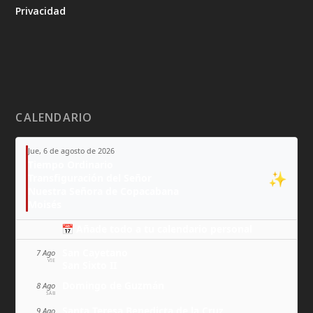
Privacidad
CALENDARIO
Jue, 6 de agosto de 2026
Tiempo Ordinario
✨
Transfiguración del Señor
Nuestra Señora de Copacabana
Moisés
📅 Añade todo a tu calendario personal
San Cayetano
7 Ago
VIE
San Sixto II
Domingo de Guzmán
8 Ago
SÁB
Santa Teresa Benedicta de la Cruz
9 Ago