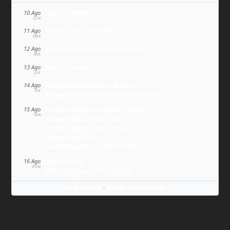
San Lorenzo
10 Ago
LUN
Santa Clara de Asís
11 Ago
MAR
Juana Francisca de Chantal
12 Ago
MIÉ
San Ponciano
13 Ago
JUE
Maximiliano María Kolbe
14 Ago
VIE
Milagro eucarístico de Florencia
Asunción de la Virgen María
15 Ago
SÁB
Virgen de Covadonga
Virgen Negra de Le Puy
Virgen de Lluc
Nuestra Señora de Budslau
San Roque
16 Ago
DOM
San Esteban de Hungría
Wikitólica
Ponlo en tu web
·