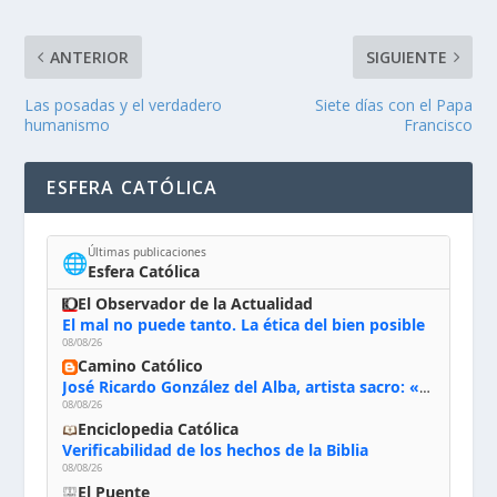
ANTERIOR
SIGUIENTE
Las posadas y el verdadero
Siete días con el Papa
humanismo
Francisco
ESFERA CATÓLICA
Últimas publicaciones
🌐
Esfera Católica
El Observador de la Actualidad
El mal no puede tanto. La ética del bien posible
08/08/26
Camino Católico
José Ricardo González del Alba, artista sacro: «Yo oro, hablo con Dios, le pido al Espíritu Santo su inspiración y siempre pinto rezando el rosario para que sea Él quien actúe a través de mis manos»
08/08/26
Enciclopedia Católica
Verificabilidad de los hechos de la Biblia
08/08/26
El Puente