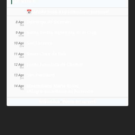
San Sixto II
📅 Añade todo a tu calendario personal
Domingo de Guzmán
8 Ago
SÁB
Santa Teresa Benedicta de la Cruz
9 Ago
DOM
San Lorenzo
10 Ago
LUN
Santa Clara de Asís
11 Ago
MAR
Juana Francisca de Chantal
12 Ago
MIÉ
San Ponciano
13 Ago
JUE
Maximiliano María Kolbe
14 Ago
VIE
Milagro eucarístico de Florencia
Wikitólica
Ponlo en tu web
·