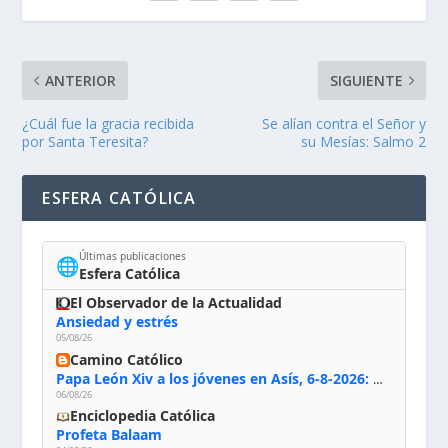
ANTERIOR
SIGUIENTE
¿Cuál fue la gracia recibida
Se alían contra el Señor y
por Santa Teresita?
su Mesías: Salmo 2
ESFERA CATÓLICA
Últimas publicaciones
🌐
Esfera Católica
El Observador de la Actualidad
Ansiedad y estrés
05/08/26
Camino Católico
Papa León Xiv a los jóvenes en Asís, 6-8-2026: «De san Francisco aprendan la radicalidad evangélica: no los vuelve ciegos ni violentos, sino sensibles, atentos, siempre en el seguimiento de Jesús, humildes y acogiendo a todos»
06/08/26
Enciclopedia Católica
Profeta Balaam