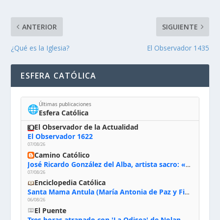
ANTERIOR
SIGUIENTE
¿Qué es la Iglesia?
El Observador 1435
ESFERA CATÓLICA
Últimas publicaciones
🌐
Esfera Católica
El Observador de la Actualidad
El Observador 1622
07/08/26
Camino Católico
José Ricardo González del Alba, artista sacro: «Yo oro, hablo con Dios, le pido al Espíritu Santo su inspiración y siempre pinto rezando el rosario para que sea Él quien actúe a través de mis manos»
07/08/26
Enciclopedia Católica
Santa Mama Antula (María Antonia de Paz y Figueroa)
06/08/26
El Puente
Tres horas atrapado con 'La Odisea' de Nolan