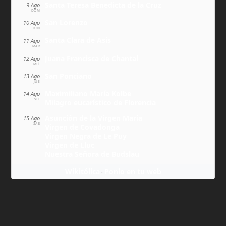
Santa Teresa Benedicta de la Cruz
9 Ago
DOM
San Lorenzo
10 Ago
LUN
Santa Clara de Asís
11 Ago
MAR
Juana Francisca de Chantal
12 Ago
MIÉ
San Ponciano
13 Ago
JUE
Maximiliano María Kolbe
14 Ago
VIE
Milagro eucarístico de Florencia
Asunción de la Virgen María
15 Ago
SÁB
Virgen de Covadonga
Virgen Negra de Le Puy
Virgen de Lluc
Nuestra Señora de Budslau
Wikitólica
Ponlo en tu web
·