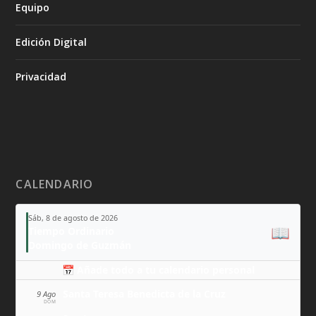
Equipo
Edición Digital
Privacidad
CALENDARIO
Sáb, 8 de agosto de 2026
📖
Tiempo Ordinario
Domingo de Guzmán
📅 Añade todo a tu calendario personal
Santa Teresa Benedicta de la Cruz
9 Ago
DOM