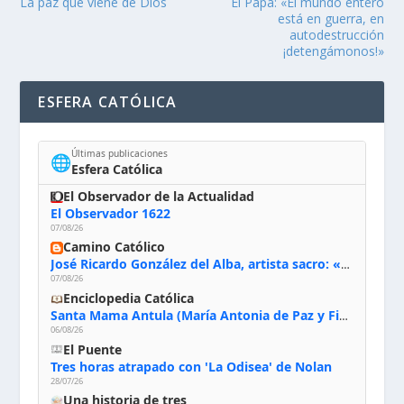
La paz que viene de Dios
El Papa: «El mundo entero
está en guerra, en
autodestrucción
¡detengámonos!»
ESFERA CATÓLICA
Últimas publicaciones
🌐
Esfera Católica
El Observador de la Actualidad
El Observador 1622
07/08/26
Camino Católico
José Ricardo González del Alba, artista sacro: «Yo oro, hablo con Dios, le pido al Espíritu Santo su inspiración y siempre pinto rezando el rosario para que sea Él quien actúe a través de mis manos»
07/08/26
Enciclopedia Católica
Santa Mama Antula (María Antonia de Paz y Figueroa)
06/08/26
El Puente
Tres horas atrapado con 'La Odisea' de Nolan
28/07/26
Una historia de tres