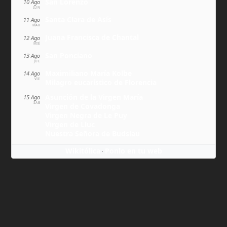
San Lorenzo
10 Ago
LUN
Santa Clara de Asís
11 Ago
MAR
Juana Francisca de Chantal
12 Ago
MIÉ
San Ponciano
13 Ago
JUE
Maximiliano María Kolbe
14 Ago
VIE
Milagro eucarístico de Florencia
Asunción de la Virgen María
15 Ago
SÁB
Virgen de Covadonga
Virgen Negra de Le Puy
Virgen de Lluc
Nuestra Señora de Budslau
Wikitólica
Ponlo en tu web
·