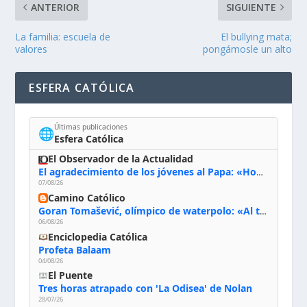
ANTERIOR
SIGUIENTE
La familia: escuela de
El bullying mata;
valores
pongámosle un alto
ESFERA CATÓLICA
Últimas publicaciones
🌐
Esfera Católica
El Observador de la Actualidad
El agradecimiento de los jóvenes al Papa: «Hoy nos sentimos Iglesia»
07/08/26
Camino Católico
Goran Tomašević, olímpico de waterpolo: «Al terminar el Camino de Santiago entregué mi vida a Cristo; hablé con Dios y le dije: ‘Estoy listo; estoy a tu servicio. Puedo llevar lo que sea necesario para ti’»
06/08/26
Enciclopedia Católica
Profeta Balaam
04/08/26
El Puente
Tres horas atrapado con 'La Odisea' de Nolan
28/07/26