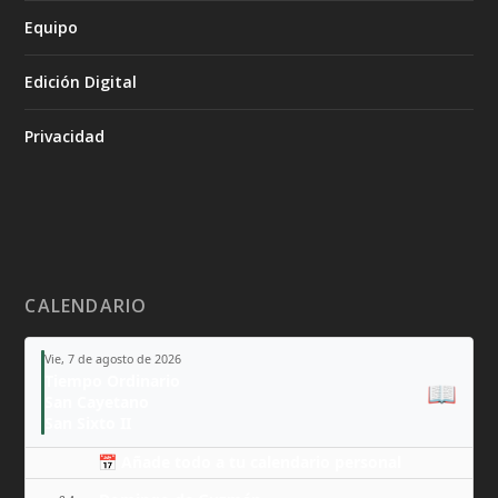
Equipo
Edición Digital
Privacidad
CALENDARIO
Vie, 7 de agosto de 2026
Tiempo Ordinario
📖
San Cayetano
San Sixto II
📅 Añade todo a tu calendario personal