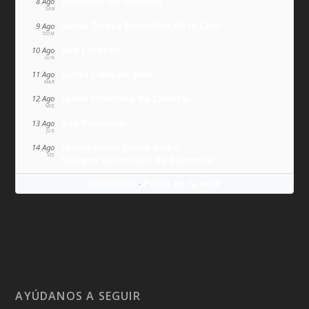
Domingo de Guzmán
8 Ago
SÁB
Santa Teresa Benedicta de la Cruz
9 Ago
DOM
San Lorenzo
10 Ago
LUN
Santa Clara de Asís
11 Ago
MAR
Juana Francisca de Chantal
12 Ago
MIÉ
San Ponciano
13 Ago
JUE
Maximiliano María Kolbe
14 Ago
VIE
Milagro eucarístico de Florencia
Wikitólica
Ponlo en tu web
·
AYÚDANOS A SEGUIR