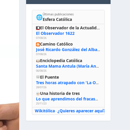
Últimas publicaciones
🌐
Esfera Católica
El Observador de la Actualidad
El Observador 1622
07/08/26
Camino Católico
José Ricardo González del Alba, artista sacro: «Yo oro, hablo con Dios, le pido al Espíritu Santo su inspiración y siempre pinto rezando el rosario para que sea Él quien actúe a través de mis manos»
07/08/26
Enciclopedia Católica
Santa Mama Antula (María Antonia de Paz y Figueroa)
06/08/26
El Puente
Tres horas atrapado con 'La Odisea' de Nolan
28/07/26
Una historia de tres
Lo que aprendimos del fracaso al emprender
25/11/23
Wikitólica
¿Quieres aparecer aquí?
·