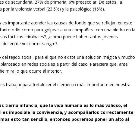
tes de secundaria, 27% de primaria, 6% preescolar. De estos, la
 por la violencia verbal (23.5%) y la psicológica (16%).
y es importante atender las causas de fondo que se reflejan en este
a tanto odio como para golpear a una compañera con una piedra en l
sas tácticas criminales?, ¿cómo puede haber tantos jóvenes
l deseo de ver correr sangre?
del tejido social, para el que no existe una solución mágica y much
lanteado en redes sociales a partir del caso. Pareciera que, ante
e mira lo que ocurre al interior.
ales trabajar para fortalecer el elemento más importante en nuestra
s tierna infancia, que la vida humana es lo más valioso, el
al es imposible la convivencia, y acompañarlos correctamente
emos esto tan sencillo, entonces podremos poner un alto al