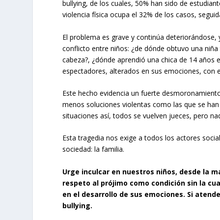
bullying, de los cuales, 50% han sido de estudian
violencia física ocupa el 32% de los casos, seguida
El problema es grave y continúa deteriorándose, 
conflicto entre niños: ¿de dónde obtuvo una niñ
cabeza?, ¿dónde aprendió una chica de 14 años e
espectadores, alterados en sus emociones, con e
Este hecho evidencia un fuerte desmoronamiento 
menos soluciones violentas como las que se han p
situaciones así, todos se vuelven jueces, pero nadi
Esta tragedia nos exige a todos los actores soci
sociedad: la familia.
Urge inculcar en nuestros niños, desde la má
respeto al prójimo como condición sin la cu
en el desarrollo de sus emociones. Si atend
bullying.