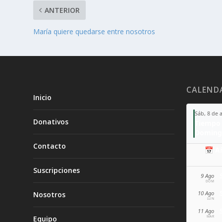
ANTERIOR
María quiere quedarse entre nosotros
CALEND
Inicio
Sáb, 8 de 
Donativos
Tiempo 
Doming
Contacto
📅 A
Suscripciones
9 Ago
DOM
10 Ago
Nosotros
LUN
11 Ago
MAR
Equipo