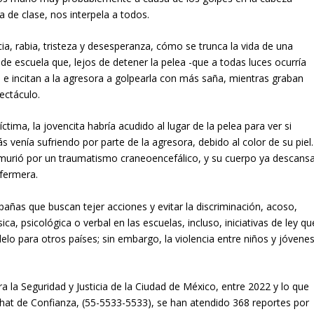
de clase, nos interpela a todos.
 rabia, tristeza y desesperanza, cómo se trunca la vida de una
e escuela que, lejos de detener la pelea -que a todas luces ocurría
a e incitan a la agresora a golpearla con más saña, mientras graban
ectáculo.
ctima, la jovencita habría acudido al lugar de la pelea para ver si
s venía sufriendo por parte de la agresora, debido al color de su piel.
: murió por un traumatismo craneoencefálico, y su cuerpo ya descans
nfermera.
añas que buscan tejer acciones y evitar la discriminación, acoso,
sica, psicológica o verbal en las escuelas, incluso, iniciativas de ley qu
para otros países; sin embargo, la violencia entre niños y jóvene
la Seguridad y Justicia de la Ciudad de México, entre 2022 y lo que
 Chat de Confianza, (55-5533-5533), se han atendido 368 reportes por