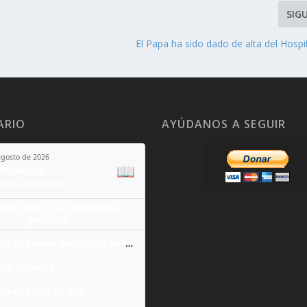
SIG
El Papa ha sido dado de alta del Hospi
ARIO
AYÚDANOS A SEGUIR
agosto de 2026
📖
Ordinario
o de Guzmán
ñade todo a tu calendario
personal
Santa Teresa Benedicta de la Cruz
San Lorenzo
Santa Clara de Asís