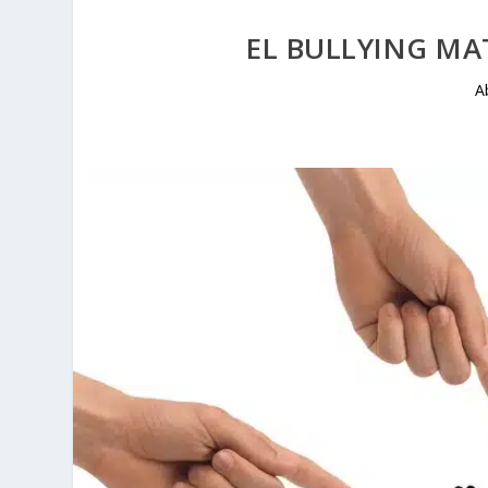
EL BULLYING M
A