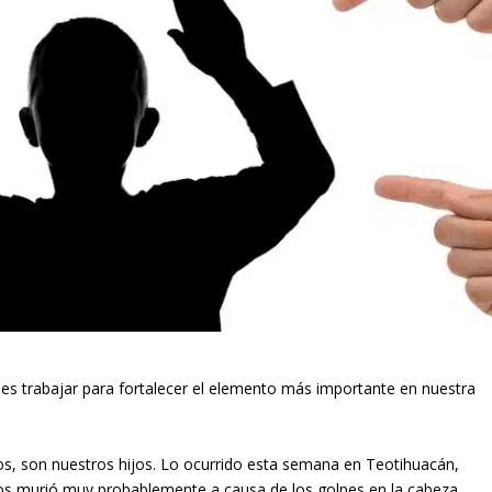
ales trabajar para fortalecer el elemento más importante en nuestra
jos, son nuestros hijos. Lo ocurrido esta semana en Teotihuacán,
os murió muy probablemente a causa de los golpes en la cabeza