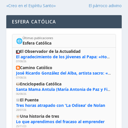
«Creo en el Espíritu Santo»
El párroco adivino
ESFERA CATÓLICA
Últimas publicaciones
🌐
Esfera Católica
El Observador de la Actualidad
El agradecimiento de los jóvenes al Papa: «Hoy nos sentimos Iglesia»
07/08/26
Camino Católico
José Ricardo González del Alba, artista sacro: «Yo oro, hablo con Dios, le pido al Espíritu Santo su inspiración y siempre pinto rezando el rosario para que sea Él quien actúe a través de mis manos»
07/08/26
Enciclopedia Católica
Santa Mama Antula (María Antonia de Paz y Figueroa)
06/08/26
El Puente
Tres horas atrapado con 'La Odisea' de Nolan
28/07/26
Una historia de tres
Lo que aprendimos del fracaso al emprender
25/11/23