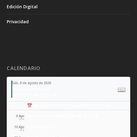
Edición Digital
Privacidad
CALENDARIO
Sáb, 8 de agosto de 2026
📖
Tiempo Ordinario
Domingo de Guzmán
📅 Añade todo a tu calendario personal
Santa Teresa Benedicta de la Cruz
9 Ago
DOM
San Lorenzo
10 Ago
LUN