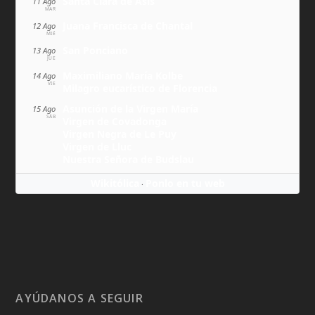
Santa Clara de Asís
11 Ago
MAR
Juana Francisca de Chantal
12 Ago
MIÉ
San Ponciano
13 Ago
JUE
Maximiliano María Kolbe
14 Ago
VIE
Milagro eucarístico de Florencia
Asunción de la Virgen María
15 Ago
SÁB
Virgen de Covadonga
Virgen Negra de Le Puy
Virgen de Lluc
Nuestra Señora de Budslau
Wikitólica
Ponlo en tu web
·
AYÚDANOS A SEGUIR