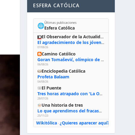
ESFERA CATÓLICA
Últimas publicaciones
🌐
Esfera Católica
El Observador de la Actualidad
El agradecimiento de los jóvenes al Papa: «Hoy nos sentimos Iglesia»
07/08/26
Camino Católico
Goran Tomašević, olímpico de waterpolo: «Al terminar el Camino de Santiago entregué mi vida a Cristo; hablé con Dios y le dije: ‘Estoy listo; estoy a tu servicio. Puedo llevar lo que sea necesario para ti’»
06/08/26
Enciclopedia Católica
Profeta Balaam
04/08/26
El Puente
Tres horas atrapado con 'La Odisea' de Nolan
28/07/26
Una historia de tres
Lo que aprendimos del fracaso al emprender
25/11/23
Wikitólica
¿Quieres aparecer aquí?
·