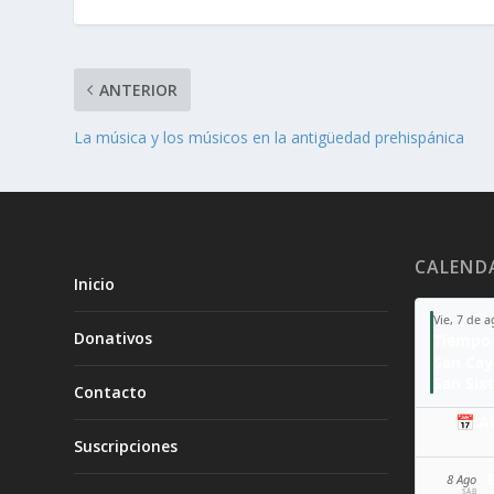
ANTERIOR
La música y los músicos en la antigüedad prehispánica
CALEND
Inicio
Vie, 7 de 
Donativos
Tiempo 
San Ca
San Sixt
Contacto
📅 A
Suscripciones
8 Ago
SÁB