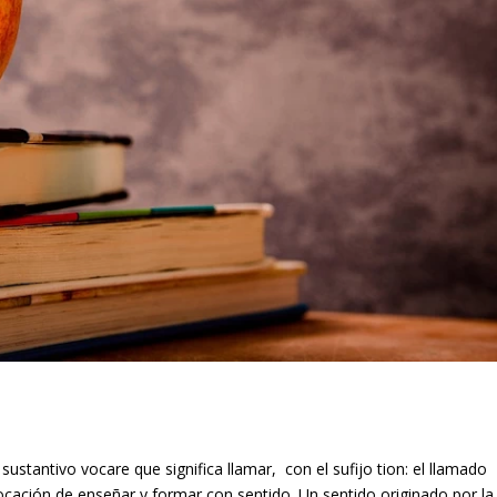
l sustantivo vocare que significa llamar, con el sufijo tion: el llamado
vocación de enseñar y formar con sentido. Un sentido originado por la