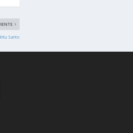
UIENTE
íritu Santo