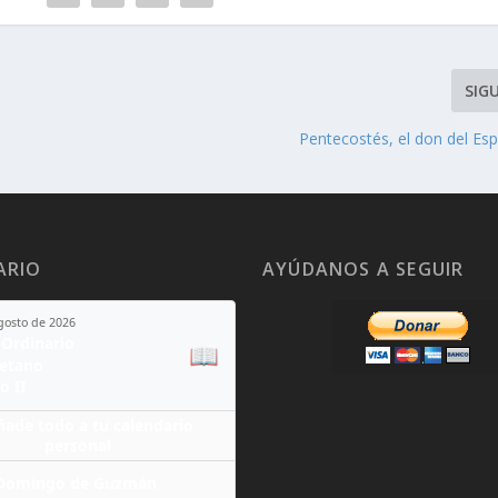
SIG
Pentecostés, el don del Esp
ARIO
AYÚDANOS A SEGUIR
agosto de 2026
Ordinario
📖
yetano
o II
ñade todo a tu calendario
personal
Domingo de Guzmán