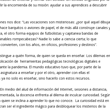
lir la encomienda de su misión: ayudar a sus aprendices a descubrir
ones nos dice: “Las vocaciones son misteriosas: ¿por qué aquel dibuj
hace barquitos o aviones de papel, el de más allá construye canales 
aya, el otro forma equipos de futbolistas y capitanea bandas de
minables rompecabezas? Nadie lo sabe a ciencia cierta; lo que
convierten, con los años, en oficios, profesiones y destinos”.
distingue a quién forma, de quien se queda en enseñar. Los dilemas e
aplicación de herramientas pedagógicas tecnológicas digitales e
urante la pandemia. El mundo educativo tuvo que, por parte de la
signatura a enseñar y por el otro, aprender con ellas el
s ya no solo es enseñar, sino hacerlo con estos recursos.
n medio del alud de información del Internet, sesiones a distancia,
amentada, la docencia enfrenta al dilema de inculcar curiosidad. Segú
 quien se inclina a aprender lo que no conoce. La curiosidad está en
ran ser el ingrediente mágico para desbloquear los misterios de la