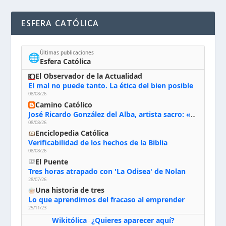
ESFERA CATÓLICA
Últimas publicaciones
🌐
Esfera Católica
El Observador de la Actualidad
El mal no puede tanto. La ética del bien posible
08/08/26
Camino Católico
José Ricardo González del Alba, artista sacro: «Yo oro, hablo con Dios, le pido al Espíritu Santo su inspiración y siempre pinto rezando el rosario para que sea Él quien actúe a través de mis manos»
08/08/26
Enciclopedia Católica
Verificabilidad de los hechos de la Biblia
08/08/26
El Puente
Tres horas atrapado con 'La Odisea' de Nolan
28/07/26
Una historia de tres
Lo que aprendimos del fracaso al emprender
25/11/23
Wikitólica
¿Quieres aparecer aquí?
·