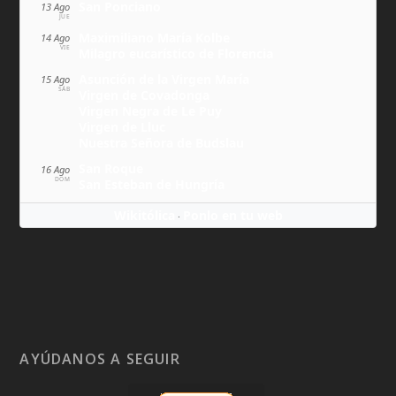
San Ponciano
13 Ago
JUE
Maximiliano María Kolbe
14 Ago
VIE
Milagro eucarístico de Florencia
Asunción de la Virgen María
15 Ago
SÁB
Virgen de Covadonga
Virgen Negra de Le Puy
Virgen de Lluc
Nuestra Señora de Budslau
San Roque
16 Ago
DOM
San Esteban de Hungría
Wikitólica
Ponlo en tu web
·
AYÚDANOS A SEGUIR