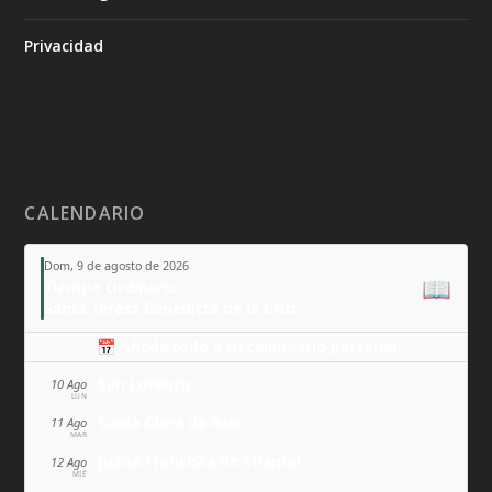
Privacidad
CALENDARIO
Dom, 9 de agosto de 2026
📖
Tiempo Ordinario
Santa Teresa Benedicta de la Cruz
📅 Añade todo a tu calendario personal
San Lorenzo
10 Ago
LUN
Santa Clara de Asís
11 Ago
MAR
Juana Francisca de Chantal
12 Ago
MIÉ