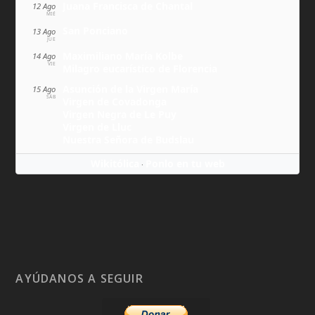
Juana Francisca de Chantal
12 Ago
MIÉ
San Ponciano
13 Ago
JUE
Maximiliano María Kolbe
14 Ago
VIE
Milagro eucarístico de Florencia
Asunción de la Virgen María
15 Ago
SÁB
Virgen de Covadonga
Virgen Negra de Le Puy
Virgen de Lluc
Nuestra Señora de Budslau
Wikitólica
Ponlo en tu web
·
AYÚDANOS A SEGUIR