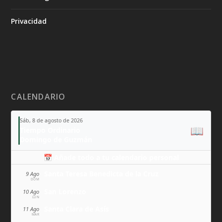
Privacidad
CALENDARIO
Sáb, 8 de agosto de 2026
📖
Tiempo Ordinario
Domingo de Guzmán
📅 Añade todo a tu calendario personal
Santa Teresa Benedicta de la Cruz
9 Ago
DOM
San Lorenzo
10 Ago
LUN
Santa Clara de Asís
11 Ago
MAR