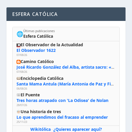
ESFERA CATÓLICA
Últimas publicaciones
🌐
Esfera Católica
El Observador de la Actualidad
El Observador 1622
07/08/26
Camino Católico
José Ricardo González del Alba, artista sacro: «Yo oro, hablo con Dios, le pido al Espíritu Santo su inspiración y siempre pinto rezando el rosario para que sea Él quien actúe a través de mis manos»
07/08/26
Enciclopedia Católica
Santa Mama Antula (María Antonia de Paz y Figueroa)
06/08/26
El Puente
Tres horas atrapado con 'La Odisea' de Nolan
28/07/26
Una historia de tres
Lo que aprendimos del fracaso al emprender
25/11/23
Wikitólica
¿Quieres aparecer aquí?
·