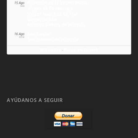
Asunción de la Virgen María
15 Ago
SÁB
Virgen de Covadonga
Virgen Negra de Le Puy
Virgen de Lluc
Nuestra Señora de Budslau
San Roque
16 Ago
DOM
San Esteban de Hungría
Wikitólica
Ponlo en tu web
·
AYÚDANOS A SEGUIR