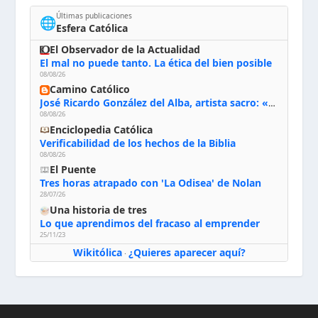
Últimas publicaciones
🌐
Esfera Católica
El Observador de la Actualidad
El mal no puede tanto. La ética del bien posible
08/08/26
Camino Católico
José Ricardo González del Alba, artista sacro: «Yo oro, hablo con Dios, le pido al Espíritu Santo su inspiración y siempre pinto rezando el rosario para que sea Él quien actúe a través de mis manos»
08/08/26
Enciclopedia Católica
Verificabilidad de los hechos de la Biblia
08/08/26
El Puente
Tres horas atrapado con 'La Odisea' de Nolan
28/07/26
Una historia de tres
Lo que aprendimos del fracaso al emprender
25/11/23
Wikitólica
¿Quieres aparecer aquí?
·