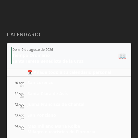
CALENDARIO
Dom, 9 de agosto de 2026
📖
Tiempo Ordinario
Santa Teresa Benedicta de la Cruz
📅 Añade todo a tu calendario personal
San Lorenzo
10 Ago
LUN
Santa Clara de Asís
11 Ago
MAR
Juana Francisca de Chantal
12 Ago
MIÉ
San Ponciano
13 Ago
JUE
Maximiliano María Kolbe
14 Ago
VIE
Milagro eucarístico de Florencia