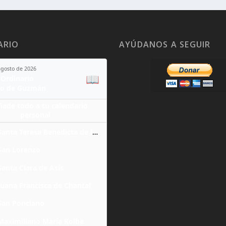
ARIO
AYÚDANOS A SEGUIR
agosto de 2026
📖
Ordinario
o de Guzmán
ñade todo a tu calendario
personal
Santa Teresa Benedicta de la Cruz
San Lorenzo
Santa Clara de Asís
Juana Francisca de Chantal
San Ponciano
Maximiliano María Kolbe