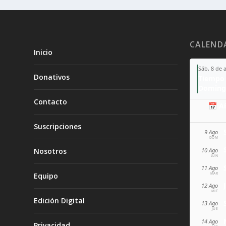
CALEND
Inicio
Sáb, 8 de 
Donativos
Tiempo 
Doming
Contacto
📅 A
Suscripciones
9 Ago
DOM
10 Ago
Nosotros
LUN
11 Ago
MAR
Equipo
12 Ago
MIÉ
Edición Digital
13 Ago
JUE
14 Ago
Privacidad