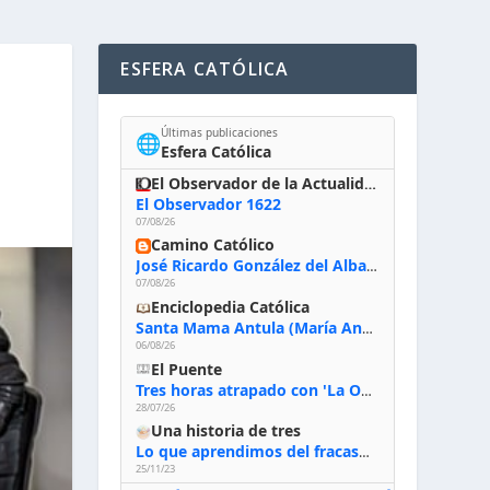
ESFERA CATÓLICA
Últimas publicaciones
🌐
Esfera Católica
El Observador de la Actualidad
El Observador 1622
07/08/26
Camino Católico
José Ricardo González del Alba, artista sacro: «Yo oro, hablo con Dios, le pido al Espíritu Santo su inspiración y siempre pinto rezando el rosario para que sea Él quien actúe a través de mis manos»
07/08/26
Enciclopedia Católica
Santa Mama Antula (María Antonia de Paz y Figueroa)
06/08/26
El Puente
Tres horas atrapado con 'La Odisea' de Nolan
28/07/26
Una historia de tres
Lo que aprendimos del fracaso al emprender
25/11/23