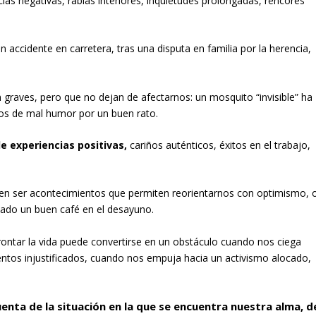
ias negativas, rabias interiores, inquietudes prolongadas, rencores
 accidente en carretera, tras una disputa en familia por la herencia,
graves, pero que no dejan de afectarnos: un mosquito “invisible” ha
os de mal humor por un buen rato.
e experiencias positivas,
cariños auténticos, éxitos en el trabajo,
den ser acontecimientos que permiten reorientarnos con optimismo, 
mado un buen café en el desayuno.
ontar la vida puede convertirse en un obstáculo cuando nos ciega
ientos injustificados, cuando nos empuja hacia un activismo alocado,
enta de la situación en la que se encuentra nuestra alma, d