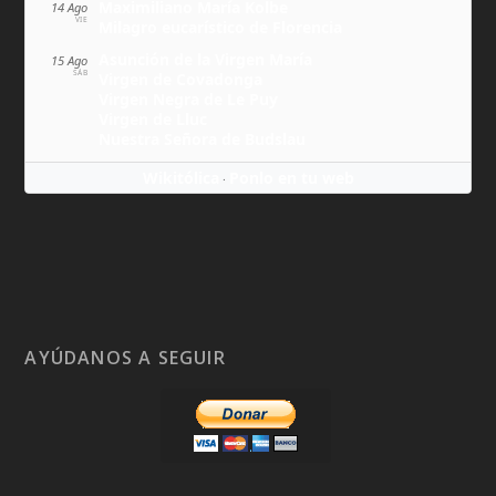
Maximiliano María Kolbe
14 Ago
VIE
Milagro eucarístico de Florencia
Asunción de la Virgen María
15 Ago
SÁB
Virgen de Covadonga
Virgen Negra de Le Puy
Virgen de Lluc
Nuestra Señora de Budslau
Wikitólica
Ponlo en tu web
·
AYÚDANOS A SEGUIR