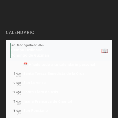
CALENDARIO
Sáb, 8 de agosto de 2026
📖
Tiempo Ordinario
Domingo de Guzmán
📅 Añade todo a tu calendario personal
Santa Teresa Benedicta de la Cruz
9 Ago
DOM
San Lorenzo
10 Ago
LUN
Santa Clara de Asís
11 Ago
MAR
Juana Francisca de Chantal
12 Ago
MIÉ
San Ponciano
13 Ago
JUE