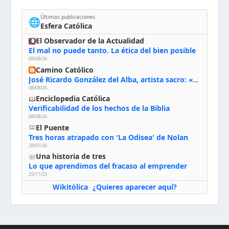
Últimas publicaciones
🌐
Esfera Católica
El Observador de la Actualidad
El mal no puede tanto. La ética del bien posible
08/08/26
Camino Católico
José Ricardo González del Alba, artista sacro: «Yo oro, hablo con Dios, le pido al Espíritu Santo su inspiración y siempre pinto rezando el rosario para que sea Él quien actúe a través de mis manos»
08/08/26
Enciclopedia Católica
Verificabilidad de los hechos de la Biblia
08/08/26
El Puente
Tres horas atrapado con 'La Odisea' de Nolan
28/07/26
Una historia de tres
Lo que aprendimos del fracaso al emprender
25/11/23
Wikitólica
¿Quieres aparecer aquí?
·