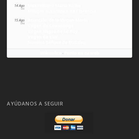
Maximiliano María Kolbe
14 Ago
VIE
Milagro eucarístico de Florencia
Asunción de la Virgen María
15 Ago
SÁB
Virgen de Covadonga
Virgen Negra de Le Puy
Virgen de Lluc
Nuestra Señora de Budslau
Wikitólica
Ponlo en tu web
·
AYÚDANOS A SEGUIR