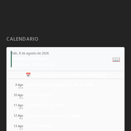
CALENDARIO
Sáb, 8 de agosto de 2026
📖
Tiempo Ordinario
Domingo de Guzmán
📅 Añade todo a tu calendario personal
Santa Teresa Benedicta de la Cruz
9 Ago
DOM
San Lorenzo
10 Ago
LUN
Santa Clara de Asís
11 Ago
MAR
Juana Francisca de Chantal
12 Ago
MIÉ
San Ponciano
13 Ago
JUE