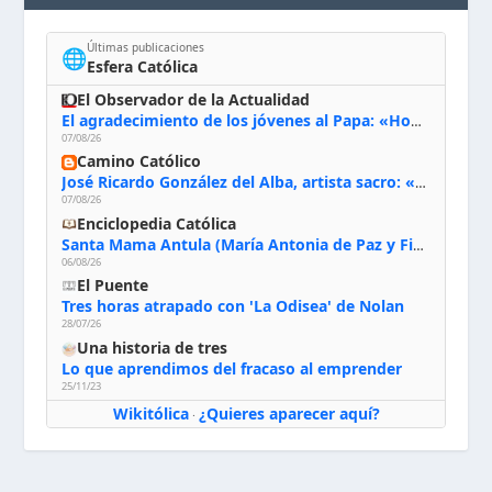
Últimas publicaciones
🌐
Esfera Católica
El Observador de la Actualidad
El agradecimiento de los jóvenes al Papa: «Hoy nos sentimos Iglesia»
07/08/26
Camino Católico
José Ricardo González del Alba, artista sacro: «Yo oro, hablo con Dios, le pido al Espíritu Santo su inspiración y siempre pinto rezando el rosario para que sea Él quien actúe a través de mis manos»
07/08/26
Enciclopedia Católica
Santa Mama Antula (María Antonia de Paz y Figueroa)
06/08/26
El Puente
Tres horas atrapado con 'La Odisea' de Nolan
28/07/26
Una historia de tres
Lo que aprendimos del fracaso al emprender
25/11/23
Wikitólica
¿Quieres aparecer aquí?
·