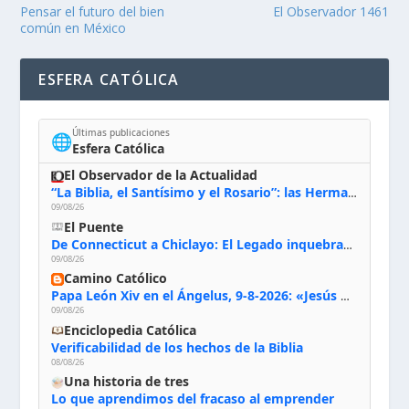
Pensar el futuro del bien
El Observador 1461
común en México
ESFERA CATÓLICA
Últimas publicaciones
🌐
Esfera Católica
El Observador de la Actualidad
“La Biblia, el Santísimo y el Rosario”: las Hermanas de Belén, evacuadas por el incendio de Huelva, España
09/08/26
El Puente
De Connecticut a Chiclayo: El Legado inquebrantable de Monseñor Juan Tomis Stack
09/08/26
Camino Católico
Papa León Xiv en el Ángelus, 9-8-2026: «Jesús no nos abandona y si lo acogemos con humildad con la oración, los sacramentos y la escucha de su Palabra, en Él encontraremos paz, luz y fuerza para nuestro camino»
09/08/26
Enciclopedia Católica
Verificabilidad de los hechos de la Biblia
08/08/26
Una historia de tres
Lo que aprendimos del fracaso al emprender