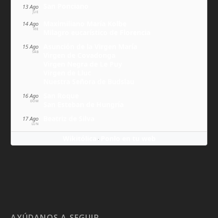
San Ponciano
13 Ago
JUE
Maximiliano María Kolbe
14 Ago
VIE
Milagro eucarístico de Florencia
Asunción de la Virgen María
15 Ago
SÁB
Virgen de Covadonga
Virgen Negra de Le Puy
Virgen de Lluc
Nuestra Señora de Budslau
San Roque
16 Ago
DOM
San Esteban de Hungría
Beatriz de Silva
17 Ago
LUN
Wikitólica
Ponlo en tu web
·
AYÚDANOS A SEGUIR