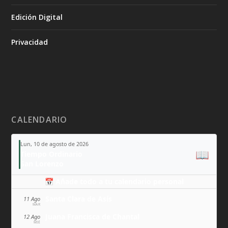
Edición Digital
Privacidad
CALENDARIO
Lun, 10 de agosto de 2026
📖
Tiempo Ordinario
San Lorenzo
📅 Añade todo a tu calendario personal
Santa Clara de Asís
11 Ago
MAR
Juana Francisca de Chantal
12 Ago
MIÉ