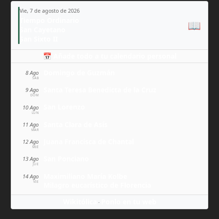
Vie, 7 de agosto de 2026
Tiempo Ordinario
📖
San Cayetano
San Sixto II
📅 Añade todo a tu calendario personal
Domingo de Guzmán
8 Ago
SÁB
Santa Teresa Benedicta de la Cruz
9 Ago
DOM
San Lorenzo
10 Ago
LUN
Santa Clara de Asís
11 Ago
MAR
Juana Francisca de Chantal
12 Ago
MIÉ
San Ponciano
13 Ago
JUE
Maximiliano María Kolbe
14 Ago
VIE
Milagro eucarístico de Florencia
Wikitólica
Ponlo en tu web
·