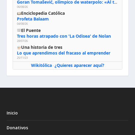
Goran Tomašević, olímpico de waterpolo: «Al terminar el Camino de Santiago entregué mi vida a Cristo; hablé con Dios y le dije: ‘Estoy listo; estoy a tu servicio. Puedo llevar lo que sea necesario para ti’»
06/08/26
Enciclopedia Católica
Profeta Balaam
04/08/26
El Puente
Tres horas atrapado con 'La Odisea' de Nolan
28/07/26
Una historia de tres
Lo que aprendimos del fracaso al emprender
25/11/23
Wikitólica
¿Quieres aparecer aquí?
·
Inicio
Donativos