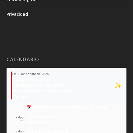
Privacidad
CALENDARIO
Jue, 6 de agosto de 2026
Tiempo Ordinario
✨
Transfiguración del Señor
Nuestra Señora de Copacabana
Moisés
📅 Añade todo a tu calendario personal
San Cayetano
7 Ago
VIE
San Sixto II
Domingo de Guzmán
8 Ago