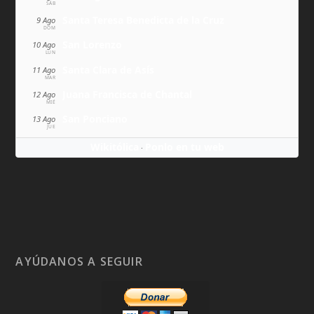
SÁB
Santa Teresa Benedicta de la Cruz
9 Ago
DOM
San Lorenzo
10 Ago
LUN
Santa Clara de Asís
11 Ago
MAR
Juana Francisca de Chantal
12 Ago
MIÉ
San Ponciano
13 Ago
JUE
Wikitólica
Ponlo en tu web
·
AYÚDANOS A SEGUIR