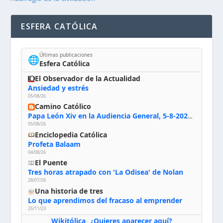
ESFERA CATÓLICA
Últimas publicaciones
🌐
Esfera Católica
El Observador de la Actualidad
Ansiedad y estrés
05/08/26
Camino Católico
Papa León Xiv en la Audiencia General, 5-8-2026: «Dios en el primer puesto; la oración, nuestra primera obligación; la liturgia, la primera fuente de la vida divina que se nos comunica, la primera escuela de nuestra vida espiritual»
05/08/26
Enciclopedia Católica
Profeta Balaam
04/08/26
El Puente
Tres horas atrapado con 'La Odisea' de Nolan
28/07/26
Una historia de tres
Lo que aprendimos del fracaso al emprender
25/11/23
Wikitólica
¿Quieres aparecer aquí?
·