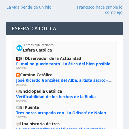
La vida pende de un hilo
Francisco hace simple lo
complejo
ESFERA CATÓLICA
Últimas publicaciones
🌐
Esfera Católica
El Observador de la Actualidad
El mal no puede tanto. La ética del bien posible
08/08/26
Camino Católico
José Ricardo González del Alba, artista sacro: «Yo oro, hablo con Dios, le pido al Espíritu Santo su inspiración y siempre pinto rezando el rosario para que sea Él quien actúe a través de mis manos»
08/08/26
Enciclopedia Católica
Verificabilidad de los hechos de la Biblia
08/08/26
El Puente
Tres horas atrapado con 'La Odisea' de Nolan
28/07/26
Una historia de tres