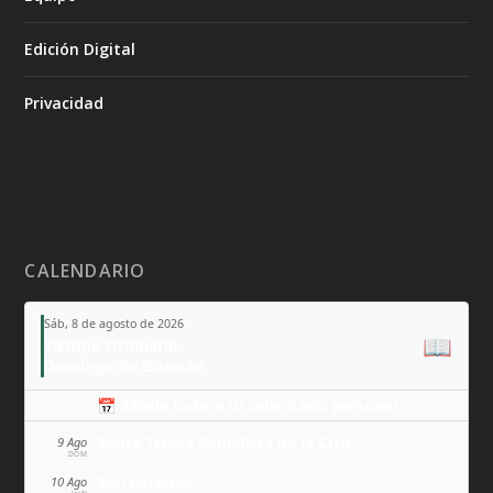
Edición Digital
Privacidad
CALENDARIO
Sáb, 8 de agosto de 2026
📖
Tiempo Ordinario
Domingo de Guzmán
📅 Añade todo a tu calendario personal
Santa Teresa Benedicta de la Cruz
9 Ago
DOM
San Lorenzo
10 Ago