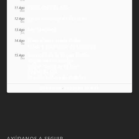
LUN
Santa Clara de Asís
11 Ago
MAR
Juana Francisca de Chantal
12 Ago
MIÉ
San Ponciano
13 Ago
JUE
Maximiliano María Kolbe
14 Ago
VIE
Milagro eucarístico de Florencia
Asunción de la Virgen María
15 Ago
SÁB
Virgen de Covadonga
Virgen Negra de Le Puy
Virgen de Lluc
Nuestra Señora de Budslau
Wikitólica
Ponlo en tu web
·
AYÚDANOS A SEGUIR