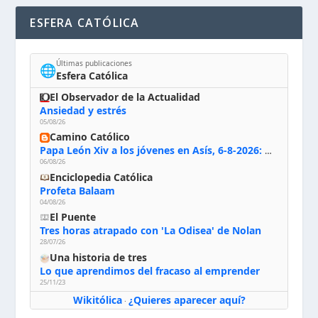
ESFERA CATÓLICA
Últimas publicaciones
🌐
Esfera Católica
El Observador de la Actualidad
Ansiedad y estrés
05/08/26
Camino Católico
Papa León Xiv a los jóvenes en Asís, 6-8-2026: «De san Francisco aprendan la radicalidad evangélica: no los vuelve ciegos ni violentos, sino sensibles, atentos, siempre en el seguimiento de Jesús, humildes y acogiendo a todos»
06/08/26
Enciclopedia Católica
Profeta Balaam
04/08/26
El Puente
Tres horas atrapado con 'La Odisea' de Nolan
28/07/26
Una historia de tres
Lo que aprendimos del fracaso al emprender
25/11/23
Wikitólica
¿Quieres aparecer aquí?
·