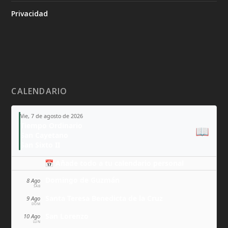
Privacidad
CALENDARIO
Vie, 7 de agosto de 2026
Tiempo Ordinario
📖
San Cayetano
San Sixto II
📅 Añade todo a tu calendario personal
Domingo de Guzmán
8 Ago
SÁB
Santa Teresa Benedicta de la Cruz
9 Ago
DOM
San Lorenzo
10 Ago
LUN