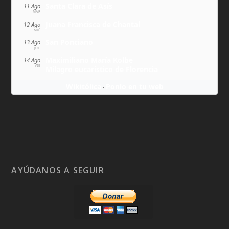
Santa Clara de Asís
11 Ago
MAR
Juana Francisca de Chantal
12 Ago
MIÉ
San Ponciano
13 Ago
JUE
Maximiliano María Kolbe
14 Ago
VIE
Milagro eucarístico de Florencia
Wikitólica
Ponlo en tu web
·
AYÚDANOS A SEGUIR