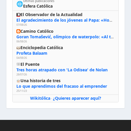
Últimas publicaciones
🌐
Esfera Católica
El Observador de la Actualidad
El agradecimiento de los jóvenes al Papa: «Hoy nos sentimos Iglesia»
07/08/26
Camino Católico
Goran Tomašević, olímpico de waterpolo: «Al terminar el Camino de Santiago entregué mi vida a Cristo; hablé con Dios y le dije: ‘Estoy listo; estoy a tu servicio. Puedo llevar lo que sea necesario para ti’»
06/08/26
Enciclopedia Católica
Profeta Balaam
04/08/26
El Puente
Tres horas atrapado con 'La Odisea' de Nolan
28/07/26
Una historia de tres
Lo que aprendimos del fracaso al emprender
25/11/23
Wikitólica
¿Quieres aparecer aquí?
·