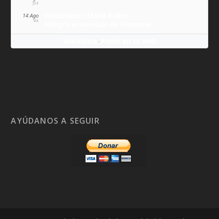
JUE
Maximiliano María Kolbe
14 Ago
VIE
Milagro eucarístico de Florencia
Wikitólica
Ponlo en tu web
·
AYÚDANOS A SEGUIR