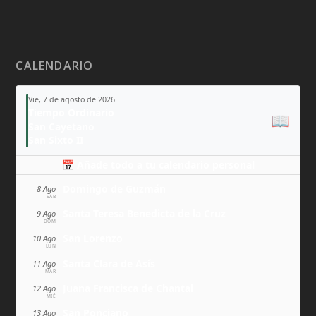
CALENDARIO
Vie, 7 de agosto de 2026
Tiempo Ordinario
📖
San Cayetano
San Sixto II
📅 Añade todo a tu calendario personal
Domingo de Guzmán
8 Ago
SÁB
Santa Teresa Benedicta de la Cruz
9 Ago
DOM
San Lorenzo
10 Ago
LUN
Santa Clara de Asís
11 Ago
MAR
Juana Francisca de Chantal
12 Ago
MIÉ
San Ponciano
13 Ago