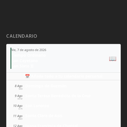
CALENDARIO
Vie, 7 de agosto de 2026
Tiempo Ordinario
📖
San Cayetano
San Sixto II
📅 Añade todo a tu calendario personal
Domingo de Guzmán
8 Ago
SÁB
Santa Teresa Benedicta de la Cruz
9 Ago
DOM
San Lorenzo
10 Ago
LUN
Santa Clara de Asís
11 Ago
MAR
Juana Francisca de Chantal
12 Ago