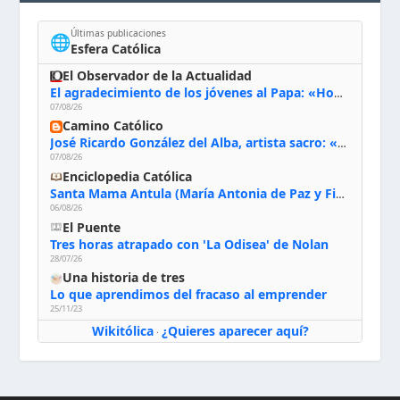
Últimas publicaciones
🌐
Esfera Católica
El Observador de la Actualidad
El agradecimiento de los jóvenes al Papa: «Hoy nos sentimos Iglesia»
07/08/26
Camino Católico
José Ricardo González del Alba, artista sacro: «Yo oro, hablo con Dios, le pido al Espíritu Santo su inspiración y siempre pinto rezando el rosario para que sea Él quien actúe a través de mis manos»
07/08/26
Enciclopedia Católica
Santa Mama Antula (María Antonia de Paz y Figueroa)
06/08/26
El Puente
Tres horas atrapado con 'La Odisea' de Nolan
28/07/26
Una historia de tres
Lo que aprendimos del fracaso al emprender
25/11/23
Wikitólica
¿Quieres aparecer aquí?
·