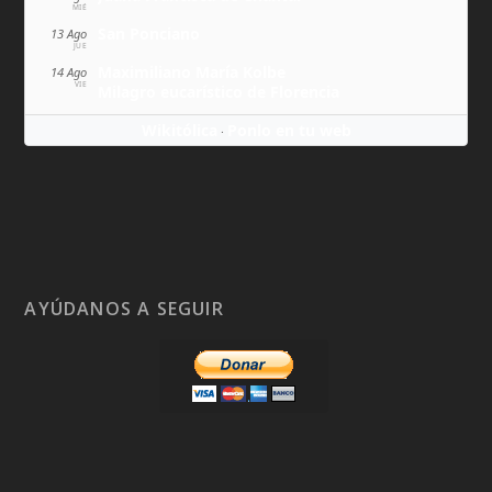
MIÉ
San Ponciano
13 Ago
JUE
Maximiliano María Kolbe
14 Ago
VIE
Milagro eucarístico de Florencia
Wikitólica
Ponlo en tu web
·
AYÚDANOS A SEGUIR