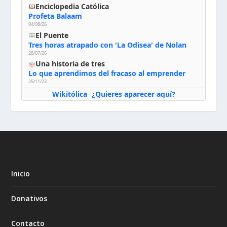
Enciclopedia Católica
Profeta Balaam
04/08/26
El Puente
Tres horas atrapado con 'La Odisea' de Nolan
28/07/26
Una historia de tres
Lo que aprendimos del fracaso al emprender
25/11/23
Wikitólica
¿Quieres aparecer aquí?
·
Inicio
Donativos
Contacto