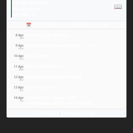
Tiempo Ordinario
📖
San Cayetano
San Sixto II
📅 Añade todo a tu calendario personal
Domingo de Guzmán
8 Ago
SÁB
Santa Teresa Benedicta de la Cruz
9 Ago
DOM
San Lorenzo
10 Ago
LUN
Santa Clara de Asís
11 Ago
MAR
Juana Francisca de Chantal
12 Ago
MIÉ
San Ponciano
13 Ago
JUE
Maximiliano María Kolbe
14 Ago
VIE
Milagro eucarístico de Florencia
Wikitólica
Ponlo en tu web
·