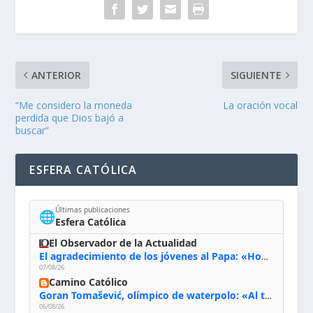
ANTERIOR
SIGUIENTE
“Me considero la moneda
La oración vocal
perdida que Dios bajó a
buscar”
ESFERA CATÓLICA
Últimas publicaciones
🌐
Esfera Católica
El Observador de la Actualidad
El agradecimiento de los jóvenes al Papa: «Hoy nos sentimos Iglesia»
07/08/26
Camino Católico
Goran Tomašević, olímpico de waterpolo: «Al terminar el Camino de Santiago entregué mi vida a Cristo; hablé con Dios y le dije: ‘Estoy listo; estoy a tu servicio. Puedo llevar lo que sea necesario para ti’»
06/08/26