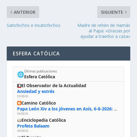
ANTERIOR
SIGUIENTE
Satisfechos e insatisfechos
Madre de rehén de Hamás
al Papa: «Gracias por
ayudar a traerlos a casa»
ESFERA CATÓLICA
Últimas publicaciones
🌐
Esfera Católica
El Observador de la Actualidad
Ansiedad y estrés
05/08/26
Camino Católico
Papa León Xiv a los jóvenes en Asís, 6-8-2026: «De san Francisco aprendan la radicalidad evangélica: no los vuelve ciegos ni violentos, sino sensibles, atentos, siempre en el seguimiento de Jesús, humildes y acogiendo a todos»
06/08/26
Enciclopedia Católica
Profeta Balaam
04/08/26