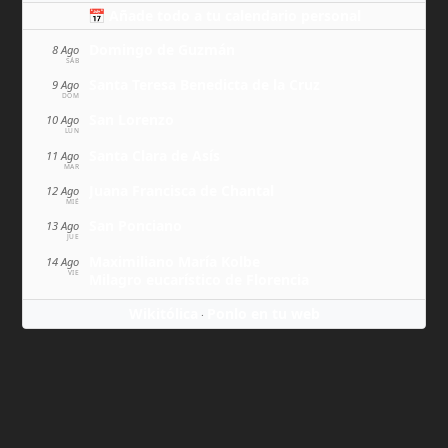
📅 Añade todo a tu calendario personal
Domingo de Guzmán
8 Ago
SÁB
Santa Teresa Benedicta de la Cruz
9 Ago
DOM
San Lorenzo
10 Ago
LUN
Santa Clara de Asís
11 Ago
MAR
Juana Francisca de Chantal
12 Ago
MIÉ
San Ponciano
13 Ago
JUE
Maximiliano María Kolbe
14 Ago
VIE
Milagro eucarístico de Florencia
Wikitólica
Ponlo en tu web
·