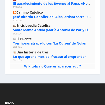
El agradecimiento de los jóvenes al Papa: «Hoy nos sentimos Iglesia»
07/08/26
Camino Católico
José Ricardo González del Alba, artista sacro: «Yo oro, hablo con Dios, le pido al Espíritu Santo su inspiración y siempre pinto rezando el rosario para que sea Él quien actúe a través de mis manos»
07/08/26
Enciclopedia Católica
Santa Mama Antula (María Antonia de Paz y Figueroa)
06/08/26
El Puente
Tres horas atrapado con 'La Odisea' de Nolan
28/07/26
Una historia de tres
Lo que aprendimos del fracaso al emprender
25/11/23
Wikitólica
¿Quieres aparecer aquí?
·
Inicio