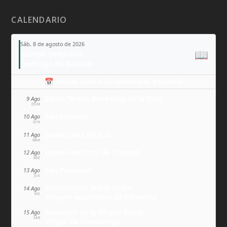
CALENDARIO
Sáb, 8 de agosto de 2026
📖
Tiempo Ordinario
Domingo de Guzmán
📅 Añade todo a tu calendario personal
Santa Teresa Benedicta de la Cruz
9 Ago
DOM
San Lorenzo
10 Ago
LUN
Santa Clara de Asís
11 Ago
MAR
Juana Francisca de Chantal
12 Ago
MIÉ
San Ponciano
13 Ago
JUE
Maximiliano María Kolbe
14 Ago
VIE
Milagro eucarístico de Florencia
Asunción de la Virgen María
15 Ago
SÁB
Virgen de Covadonga