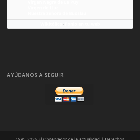
Virgen Negra de Le Puy
Virgen de Lluc
Nuestra Señora de Budslau
Wikitólica
Ponlo en tu web
·
AYÚDANOS A SEGUIR
1995-2026 El Observador de la actualidad | Derechos